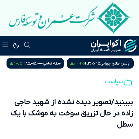
۰٫۵۴ %
۰٫۴۵ %
اونس طلای جهانی
4,265.45
سکه امامی
185,015,000
س
سیاست
ببینید/تصویر دیده نشده از شهید حاجی
زاده در حال تزریق سوخت به موشک با یک
سطل