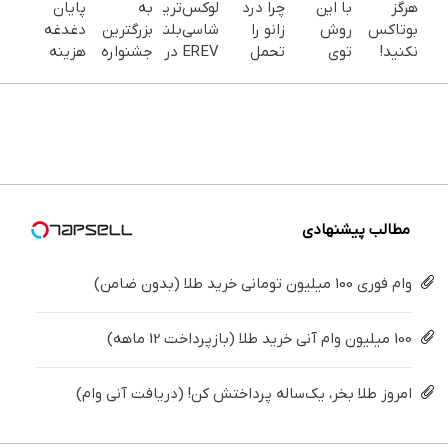
هرگز
با این
چرا درد
لوکس‌ترین
به
پایان
بوتاکس
روش
زانو را
شاسی‌بلند
بزرگترین
دغدغه
نکنید!
توی
تحمل
EREV در
جشنواره
هزینه
جوانساز
خونه،سفیدی
می‌کنی؟
ایران،
ایمپلنت
های
جلبک
و زیبایی
خیلی
توسط
تهران سر
دندان
پوست
دندوناتو
ساده
نیکا
بزنید ! |
پزشکی با
شمارا ۱۰
برگردون
درمنزل
موتور
فقط ۲۵
پک
سال
(40%off)
درمانش
رونمایی
میلیون !
سفید
جوان می
کن
شد!
کننده
کند
خانگی
مطالب پیشنهادی
وام فوری 100 میلیون تومانی خرید طلا (بدون ضامن)
100 میلیون وام آنی خرید طلا (بازپرداخت 12 ماهه)
امروز طلا بخر، یک‌ساله پرداختش کن! (دریافت آنی وام)