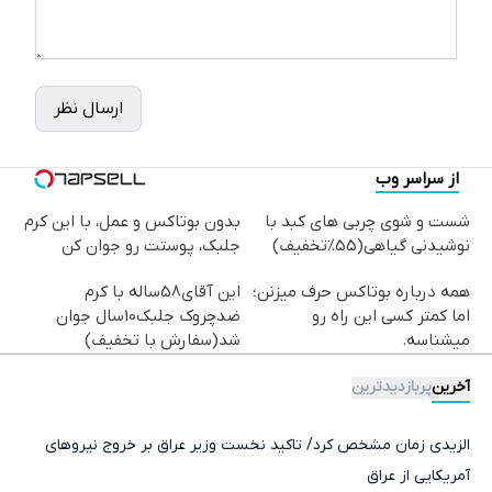
ارسال نظر
از سراسر وب
شست و شوی چربی های کبد با
بدون بوتاکس و عمل، با این کرم
نوشیدنی گیاهی(55%تخفیف)
جلبک، پوستت رو جوان کن
همه درباره بوتاکس حرف میزنن؛
این آقای58ساله با کرم
اما کمتر کسی این راه رو
ضدچروک جلبک10سال جوان
میشناسه.
شد(سفارش با تخفیف)
آخرین
پربازدیدترین
الزیدی زمان مشخص کرد/ تاکید نخست وزیر عراق بر خروج نیروهای
آمریکایی از عراق