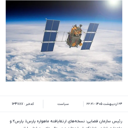
۲۴ اردیبهشت ۱۴۰۵ - ۲۲:۲۱
سیاست
کدخبر : 134787
رئیس سازمان فضایی: نسخه‌های ارتقایافته ماهواره پارس۱، پارس۲ و