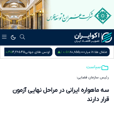
۰٫۴۵ %
۰٫۵۷ %
مثقال طلا ۱۸ عیار
80,855,000
اونس طلای جهانی
4,265.45
سیاست
رئیس سازمان فضایی:
سه ماهواره ایرانی در مراحل نهایی آزمون
قرار دارند