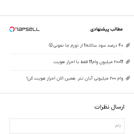
درمنزل
میکنه
اینجا
۱۴۰۴
فقط ۲۵
برگردون
درمانش
(40%تخفیف)
سریع
میلیون !
(40%off)
کن
بفروشش
مطالب پیشنهادی
40 درصد سود سالانه❗ از تورم جا نمونی😲
❗❗200 میلیون وام❗❗ فقط با احراز هویت
وام 200 میلیونی آبان تتر. همین الان احراز هویت کن!
ارسال نظرات