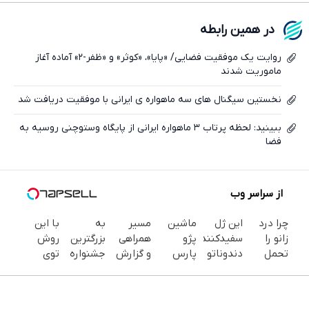
فیسبوک
در همین رابطه
ایکس
روایت یک موفقیت فضایی/ «پایا»، «کوثر» و «ظفر-۲» آماده آغاز
ماموریت شدند
نخستین سیگنال های سه ماهواره ی ایرانی با موفقیت دریافت شد
ببینید: لحظه پرتاب ۳ ماهواره ایرانی از پایگاه وستوچنی روسیه به
فضا
از سراسر وب
چرا درد
این ژل
ماشین
مسیر
به
با این
زانو را
سفیدکننده
پژو
همراهی
بزرگترین
روش
تحمل
دندوناتو
پارس
و گزارش
جشنواره
توی
می‌کنی؟
در حد
برای
عملکرد
ایمپلنت
خونه،سفیدی
خیلی
لمینت
فروش
گروه
تهران سر
و زیبایی
ساده
سفید
داری؟
اسنپ در
بزنید ! |
دندوناتو