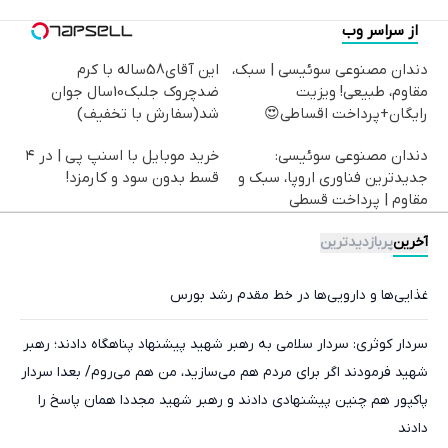
از سراسر وب
دندان مصنوعی سوئیسی | سبک،
این آقای58ساله با کرم
مقاوم، طبیعی! ویزیت
ضدچروک جلبک10سال جوان
رایگان+پرداخت اقساطی😍
شد(سفارش با تخفیف)
دندان مصنوعی سوئیسی:
خرید موبایل با اسنپ پی | در ۴
جدیدترین فناوری اروپا، سبک و
قسط بدون سود و کارمزد!
مقاوم | پرداخت قسطی
آخرین
پربازدیدترین
غذایی‌ها و دارویی‌ها در خط مقدم رشد بورس
سردار کوثری: سردار سلامی به رهبر شهید پیشنهاد پناهگاه دادند؛ رهبر
شهید فرمودند اگر برای مردم هم می‌سازید، من هم می‌روم/ بعدا سردار
پاکپور هم چنین پیشنهادی دادند و رهبر شهید مجددا همان پاسخ را
دادند