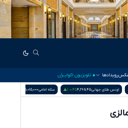
کس
رویدادها
تلویزیون اکوایــران
۰٫۵۴ %
۰٫۴۵ %
اونس طلای جهانی
4,265.45
سکه امامی
185,015,000
الزی