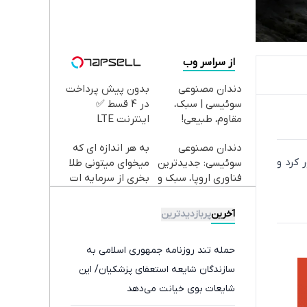
از سراسر وب
دندان مصنوعی
بدون پیش پرداخت
سوئیسی | سبک،
در 4 قسط ✅
مقاوم، طبیعی!
اینترنت LTE
ویزیت
پیشگامان + سیم
دندان مصنوعی
به هر اندازه ای که
رایگان+پرداخت
کارت رایگان
 کرد و
سوئیسی: جدیدترین
میخوای میتونی طلا
اقساطی😍
فناوری اروپا، سبک و
بخری از سرمایه ات
مقاوم | پرداخت
محافظت کنی
قسطی
آخرین
پربازدیدترین
حمله تند روزنامه جمهوری اسلامی به
سازندگان شایعه استعفای پزشکیان/ این
شایعات بوی خیانت می‌دهد