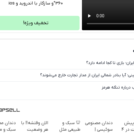
360°و سازگار با اندروید و ios
تلگرام
واتساپ
تخفیف ویژه!
فیسبوک
ایکس
ان؛ بازی تا کجا ادامه دارد؟
ی؛ آیا بنادر شمالی ایران از مدار تجارت خارج می‌شوند؟
درباره تنگه هرمز
پیش
دندان مصنوعی
🦷 سبک و
الان وقتشه‼️ با
دندان م
پرداخت در 4
سوئیسی |
طبیعی مثل
هر وضعیت
سبک و مق