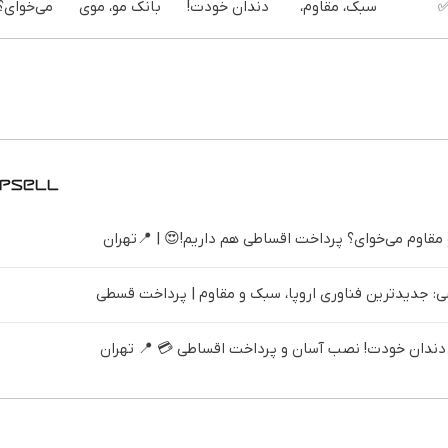
✅
سبک، مقاوم،
دندان خودت!
بانک مو، موی
می‌خوای؟
اینترنت LTE
طبیعی! ویزیت
نصب آسان و
طبیعی بکار!
پرداخت
مان +
رایگان+پرداخت
پرداخت
اقساطی 
ارت
اقساطی😍
اقساطی 💳 📍
داریم!😍 
تهران
تهران
قاوم می‌خوای؟ پرداخت اقساطی هم داریم!😍 | 📍تهران
 جدیدترین فناوری اروپا، سبک و مقاوم | پرداخت قسطی
ندان خودت! نصب آسان و پرداخت اقساطی 💳 📍 تهران