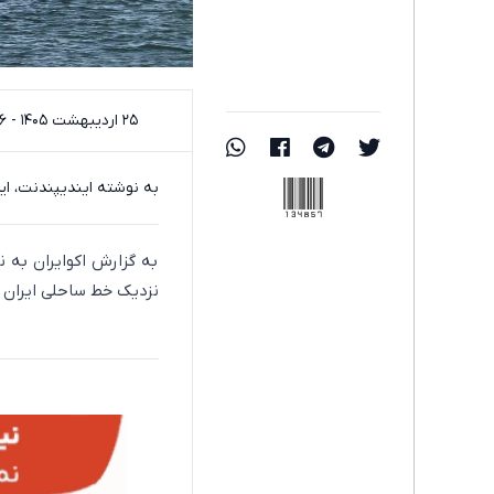
۲۵ اردیبهشت ۱۴۰۵ - ۱۸:۱۶
134857
به نوشته ایندیپندنت، ایرا
به گزارش اکوایران به 
نزدیک خط ساحلی ایران پ