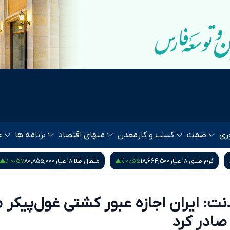
ری
صمت
کسب و کار
معدن
منهای اقتصاد
برنامه ها
ع
۰٫۵۷ %
۰٫۵۵ %
گرم طلای ۱۸ عیار
18,664,500
مثقال طلا ۱۸ عیار
80,855,000
نت: ایران اجازه عبور کشتی غول‌پیکر م
 صادر کرد