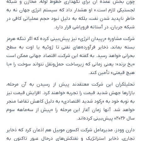
چون بخش عمده آن برای نگهداری خطوط لوله، مخازن و شبکه
لجستیکی لازم است.» او هشدار داد که سیستم انرژی جهان نه به
خاطر ناپدید شدن نفت، بلکه به دلیل نبود حجم عملیاتی کافی در
شبکه جریان، در آستانه فروپاشی قرار دارد.
شرکت مشاوره «رپیدان انرژی» نیز پیش‌بینی کرده که اگر تنگه هرمز
بسته بماند، ذخایر فرآورده‌های نفتی تا ژوئیه یا اوت به سطح
بحرانی خواهد رسید. به گفته این شرکت، اقتصاد جهانی ممکن است
«یخ بزند»؛ یعنی زمانی که زیرساخت حمل‌ونقل نتواند سوخت را «با
هیچ قیمتی» تأمین کند.
تحلیلگران این شرکت معتقدند پیش از رسیدن به آن مرحله،
بازار‌ها جهش شدید قیمت را تجربه خواهند کرد. افزایش قیمت نیز
به نوبه خود به «رکود شدید اقتصادی» به دلیل کاهش تقاضا منجر
خواهد شد. آنها زمان آغاز این مرحله را «پیش از سه‌ماهه سوم
سال ۲۰۲۶» پیش‌بینی کرده‌اند.
دارن وودز، مدیرعامل شرکت اکسون موبیل هم اذعان کرد که ذخایر
تجاری، ذخایر استراتژیک و نفتکش‌های درحال عبور تاکنون به