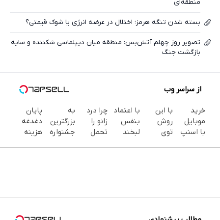
منطقه‌ای
بسته شدن تنگه هرمز؛ اختلال در عرضه انرژی یا شوک قیمتی؟
تصویر روز چهلم آتش‌بس: منطقه میان دیپلماسی شکننده و سایه
بازگشت جنگ
از سراسر وب
خرید
با این
با اعتماد
چرا درد
به
پایان
موبایل
روش
بنفس
زانو را
بزرگترین
دغدغه
با اسنپ
توی
لبخند
تحمل
جشنواره
هزینه
پی | در
خونه،سفیدی
بزن (ژل
می‌کنی؟
ایمپلنت
های
۴ قسط
و زیبایی
سفیدکننده
خیلی
تهران سر
دندان
بدون
دندوناتو
دندان40%تخفیف)
ساده
بزنید ! |
پزشکی با
سود و
برگردون
درمنزل
فقط ۲۵
پک
کارمزد!
(40%off)
درمانش
میلیون !
سفید
کن
کننده
خانگی
مطالب پیشنهادی