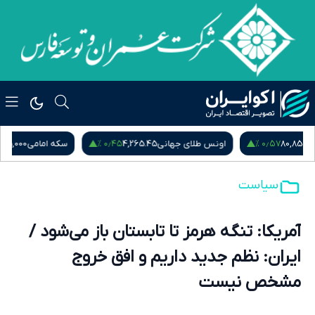
۰٫۵۴ %
۰٫۴۵ %
اونس طلای جهانی
4,265.45
سکه امامی
185,015,000
س
سیاست
آمریکا: تنگه هرمز تا تابستان باز می‌شود /
ایران: نظم جدید داریم و افق خروج
مشخص نیست