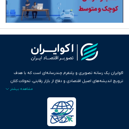
اکوایران یک رسانه تصویری و پلتفرم چندرسانه‌ای است که با هدف
ترویج اندیشه‌های اصیل اقتصادی و دفاع از بازار رقابتی، تحولات کلان
ایران و جهان را در قالب‌های ویدیو، پادکست، متن و گزارش‌های تحلیلی
پایش می‌کند. این رسانه به عنوان منبعی دقیق و قابل اعتماد، فراتر از
اطلاع‌رسانی صرف، به تبیین سیاست‌ها و کارکردهای بازارهای مالی،
سرمایه‌گذاری، تجارت و حوزه‌های نوظهور می‌پردازد. اکوایران با پایبندی
به اصول «انصاف، امانت و صداقت»، بستری برای انعکاس آراء متنوع