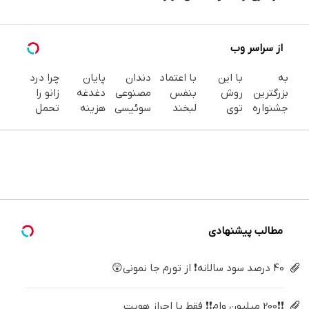
از سراسر وب
به
با این
با اعتماد
دندان
پایان
چرا درد
بزرگترین
روش
بنفس
مصنوعی
دغدغه
زانو را
جشنواره
توی
لبخند
سوئیسی
هزینه
تحمل
ایمپلنت
خونه،سفیدی
بزن (ژل
| سبک،
های
می‌کنی؟
تهران سر
و زیبایی
سفیدکننده
مقاوم،
دندان
خیلی
بزنید ! |
دندوناتو
دندان40%تخفیف)
طبیعی!
پزشکی با
ساده
فقط ۲۵
برگردون
ویزیت
پک
درمنزل
میلیون !
(40%off)
رایگان+پرداخت
سفید
درمانش
اقساطی
کننده
کن
😍
خانگی
مطالب پیشنهادی
40 درصد سود سالانه❗ از تورم جا نمونی😲
❗❗200 میلیون وام❗❗ فقط با احراز هویت