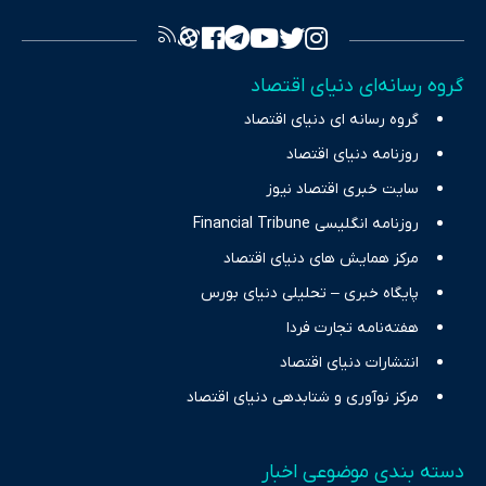
فراهم کرده و می‌کوشد با تفکیک حقایق مستند از ادعاهای بی‌اساس،
تصویری شفاف از واقعیت‌های اقتصادی ارائه دهد. ما در اکوایران با
تمرکز بر منافع اقتصاد رقابتی و آزادی انتخاب، راهکارهای چیرگی بر
گروه رسانه‌ای دنیای اقتصاد
چالش‌های فقر و بیکاری را جست‌وجو کرده و در کنار تحلیل آمارها،
گروه رسانه ای دنیای اقتصاد
نیازهای خبری مخاطبان در حوزه‌های اثرگذار بر اقتصاد را با رویکردی
حرفه‌ای و روزآمد پوشش می‌دهیم.
روزنامه دنیای اقتصاد
سایت خبری اقتصاد نیوز
روزنامه انگلیسی Financial Tribune
مرکز همایش های دنیای اقتصاد
پایگاه خبری – تحلیلی دنیای بورس
هفته‌نامه تجارت فردا
انتشارات دنیای اقتصاد
مرکز نوآوری و شتابدهی دنیای اقتصاد
دسته بندی موضوعی اخبار