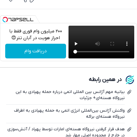
200 میلیون وام فوری فقط با
احراز هویت در آبان تتر😍
تلگرام
دریافت وام
واتساپ
فیسبوک
در همین رابطه
ایکس
بیانیه مهم آژانس بین المللی اتمی درباره حمله پهپادی به این
نیروگاه هسته‌ای+ جزئیات
واکنش آژانس بین‌المللی انرژی اتمی به حمله پهپادی به اطراف
نیروگاه هسته‌ای براکه
هدف قرار گرفتن نیروگاه هسته‌ای امارات توسط پهپاد / آتش‌سوزی
در خارج از محدوده اصلی مهار شد