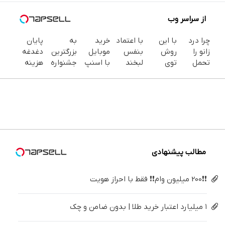
از سراسر وب
چرا درد
با این
با اعتماد
خرید
به
پایان
زانو را
روش
بنفس
موبایل
بزرگترین
دغدغه
تحمل
توی
لبخند
با اسنپ
جشنواره
هزینه
می‌کنی؟
خونه،سفیدی
بزن (ژل
پی | در
ایمپلنت
های
خیلی
و زیبایی
سفیدکننده
۴ قسط
تهران سر
دندان
ساده
دندوناتو
دندان40%تخفیف)
بدون
بزنید ! |
پزشکی با
درمنزل
برگردون
سود و
فقط ۲۵
پک
درمانش
(40%off)
کارمزد!
میلیون !
سفید
کن
کننده
خانگی
مطالب پیشنهادی
❗❗200 میلیون وام❗❗ فقط با احراز هویت
۱ میلیارد اعتبار خرید طلا | بدون ضامن و چک