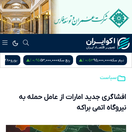
۰٫۹۵ %
۰٫۵۳ %
نیم سکه
95,000,000
ربع سکه
53,000,000
یورو
217,280
سیاست
افشاگری جدید امارات از عامل حمله به
نیروگاه اتمی براکه