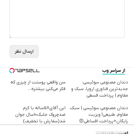
ارسال نظر
از سراسر وب
دندان مصنوعی سوئیسی:
سن واقعی پوستت از چیزی که
جدیدترین فناوری اروپا، سبک و
فکر می‌کنی بیشتره...
مقاوم | پرداخت قسطی
دندان مصنوعی سوئیسی | سبک،
این آقای58ساله با کرم
مقاوم، طبیعی! ویزیت
ضدچروک جلبک10سال جوان
رایگان+پرداخت اقساطی😍
شد(سفارش با تخفیف)
آخرین
پربازدیدترین