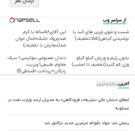
ارسال نظر
از سراسر وب
شست و شوی چربی های کبد با
این آقای58ساله با کرم
نوشیدنی گیاهی(55%تخفیف)
ضدچروک جلبک10سال جوان
شد(سفارش با تخفیف)
بدون رژیم و ورزش کیلو کیلو
دندان مصنوعی سوئیسی | سبک،
وزن کم کنید(تخفیف تا امشب)
مقاوم، طبیعی! ویزیت
رایگان+پرداخت اقساطی😍
آخرین
پربازدیدترین
اعطای «نشان عالی تشریفات فرودگاهی» به مدیران ارشد وزارت نفت در
عسلویه
رسمی شد؛ جواد نکونام سرمربی جدید تراکتور شد