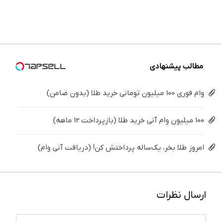
خیلی
اصلاً
پوستی با
و زیبایی
تهران سر
دندان
ساده
چیزی
این
دندوناتو
بزنید ! |
پزشکی با
درمنزل
نباشه که
روش
برگردون
فقط ۲۵
پک
درمانش
فکر
امن
(40%off)
میلیون !
سفید
کن
میکنی.
کننده
خانگی
مطالب پیشنهادی
وام فوری 100 میلیون تومانی خرید طلا (بدون ضامن)
100 میلیون وام آنی خرید طلا (بازپرداخت 12 ماهه)
امروز طلا بخر، یک‌ساله پرداختش کن! (دریافت آنی وام)
ارسال نظرات