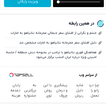
ویزیت رایگان
واتساپ
فیسبوک
در همین رابطه
ایکس
خشم و نگرانی از افشای سفر جنجالی محرمانه نتانیاهو به امارات
دلیل افشای سفر محرمانه نتانیاهو به امارات مشخص شد
هماهنگی فوری نتانیاهو با ترامپ در بحبوحه تنش منطقه / جلسه
امنیتی ویژه درباره ایران امشب برگزار می‌شود
از سراسر وب
چرا درد
شاید
پیشگیری
با این
به
پایان
زانو را
دلیل
و درمان
روش
بزرگترین
دغدغه
تحمل
ریزش
چروک
توی
جشنواره
هزینه
می‌کنی؟
موهات
های
خونه،سفیدی
ایمپلنت
های