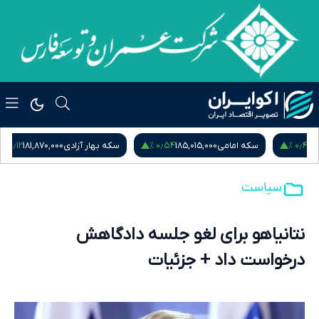
۰٫۱۲ %
۰٫۵۴ %
سکه امامی
185,015,000
سکه بهار آزادی
181,870,000
نیم
سیاست
نتانیاهو برای لغو جلسه دادگاهش
درخواست داد + جزئیات