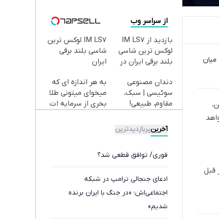
از سراسر وب
بازدید از IM LS7
IM LS7 لوکس ترین
لوکس ترین شاسی
شاسی بلند برقی
میان
بلند برقی ایران در
ایران
باشگاه انقلاب
دندان مصنوعی
به هر اندازه ای که
سوئیسی | سبک،
میخوای میتونی طلا
مقاوم، طبیعی!
بخری از سرمایه ات
ن،
ویزیت
محافظت کنی
اهد
رایگان+پرداخت
آخرین
پربازدیدترین
اقساطی😍
فوری/ توافق قطعی شد؟
 قبل
ادعای جنجالی ترامپ در شبکه
اجتماعی‌اش؛ «در جنگ با ایران برنده
شدیم»