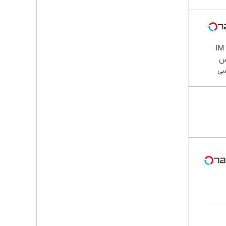
بازدید از IM
کس
سی
 ایران
ه