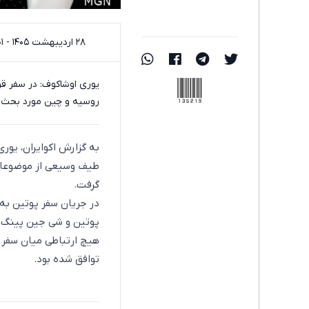
۲۸ اردیبهشت ۱۴۰۵ - ۱۷:۰۱
135219
یوری اوشاکوف: در سفر ق
روسیه و چین مورد بحث و
به گزارش اکوایران، یور
طیف وسیعی از موضوعات 
گرفت.
در جریان سفر پوتین به چین حدود 40 سند میان دو ک
پوتین و شی جین پینگ بی
هیچ ارتباطی میان سفر 
توافق شده بود.