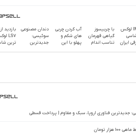
IM LS7 لوکس
با چربیسوز
آب کردن چربی
دندان مصنوعی
شاسی
گیاهی قهرمان
های شکم و
سوئیسی:
LS7 لو
قی ایران
تناسب اندام
پهلو با این
جدیدترین
ترین شا
شو60%تخفیف
پودر
فناوری اروپا،
بلند برقی
جلبک(سفارش
سبک و مقاوم |
در باشگا
با تخفیف ویژه)
پرداخت قسطی
انقلاب
 جدیدترین فناوری اروپا، سبک و مقاوم | پرداخت قسطی