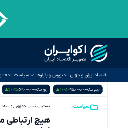
اقتصاد ایران و جهان
بورس و بازارها
سیاست
فناو
۰٫۹۵ %
۰٫۵۳ %
۰٫۱۲ %
181,8
نیم سکه
95,000,000
ربع سکه
53,000,000
سیاست
دستیار رئیس جمهور روسیه:
هیچ ارتباطی م