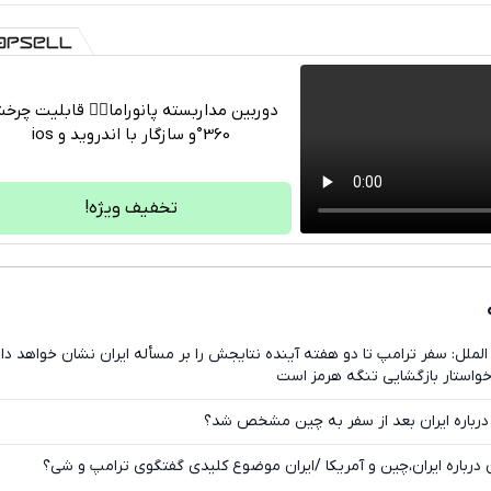
دوربین مداربسته پانوراما👈🏻 قابلیت چر
360°و سازگار با اندروید و ios
تلگرام
واتساپ
تخفیف ویژه!
فیسبوک
ایکس
لملل: سفر ترامپ تا دو هفته آینده نتایجش را بر مسأله ایران نشان خواهد داد
خواستار بازگشایی تنگه هرمز است
درباره ایران بعد از سفر به چین مشخص شد؟
 درباره ایران،چین و آمریکا /ایران موضوع کلیدی گفتگوی ترامپ و شی؟