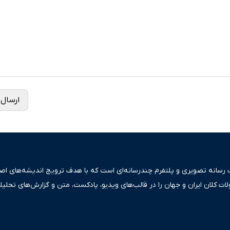
ارسال 
ک رسانه تصویری و پلتفرم چندرسانه‌ای است که با هدف ترویج اندیشه‌های اصیل
ولات کلان ایران و جهان را در قالب‌های ویدیو، پادکست، متن و گزارش‌های تحلیل
بعی دقیق و قابل اعتماد، فراتر از اطلاع‌رسانی صرف، به تبیین سیاست‌ها و کارک
ری، تجارت و حوزه‌های نوظهور می‌پردازد. اکوایران با پایبندی به اصول «انصاف
س آراء متنوع فراهم کرده و می‌کوشد با تفکیک حقایق مستند از ادعاهای بی‌اس