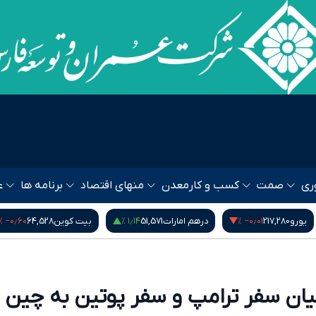
ری
صمت
کسب و کار
معدن
منهای اقتصاد
برنامه ها
ع
‎−۰٫۶۰ %
۱٫۱۴ %
‎−۰٫۰۱ %
یورو
217,280
درهم امارات
51,571
بیت کوین
64,528
یان سفر ترامپ و سفر پوتین به چین 