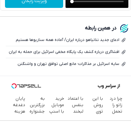
ویزیت رایگان
واتساپ
فیسبوک
در همین رابطه
ایکس
ادعای جدید نتانیاهو درباره ایران/ آماده همه سناریوها هستیم
افشاگری درباره کشف یک پایگاه مخفی اسرائیل برای حمله به ایران
سایه اسرائیل بر مذاکرات؛ مانع اصلی توافق تهران و واشنگتن
از سراسر وب
چرا درد
با این
با اعتماد
خرید
به
پایان
زانو را
روش
بنفس
موبایل
بزرگترین
دغدغه
تحمل
توی
لبخند
با اسنپ
جشنواره
هزینه
می‌کنی؟
خونه،سفیدی
بزن (ژل
پی | در
ایمپلنت
های
خیلی
و زیبایی
سفیدکننده
۴ قسط
تهران سر
دندان
ساده
دندوناتو
دندان40%تخفیف)
بدون
بزنید ! |
پزشکی با