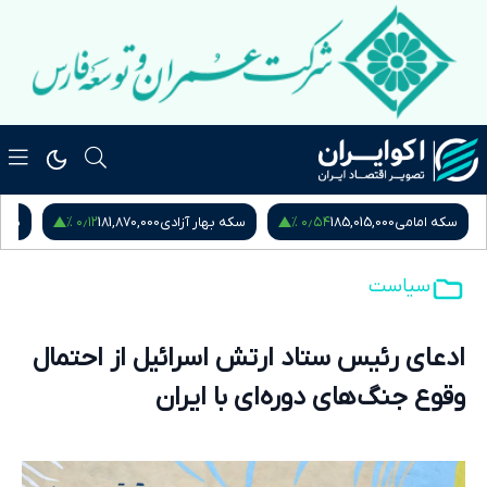
۰٫۱۲ %
۰٫۵۴ %
سکه امامی
185,015,000
سکه بهار آزادی
181,870,000
نیم
سیاست
ادعای رئیس ستاد ارتش اسرائیل از احتمال
وقوع جنگ‌های دوره‌ای با ایران