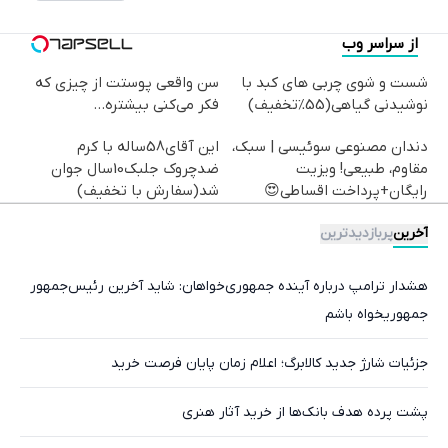
از سراسر وب
شست و شوی چربی های کبد با
سن واقعی پوستت از چیزی که
نوشیدنی گیاهی(55%تخفیف)
فکر می‌کنی بیشتره...
دندان مصنوعی سوئیسی | سبک،
این آقای58ساله با کرم
مقاوم، طبیعی! ویزیت
ضدچروک جلبک10سال جوان
رایگان+پرداخت اقساطی😍
شد(سفارش با تخفیف)
آخرین
پربازدیدترین
هشدار ترامپ درباره آینده جمهوری‌خواهان: شاید آخرین رئیس‌جمهور
جمهوریخواه باشم
جزئیات شارژ جدید کالابرگ؛ اعلام زمان پایان فرصت خرید
پشت پرده هدف بانک‌ها از خرید آثار هنری