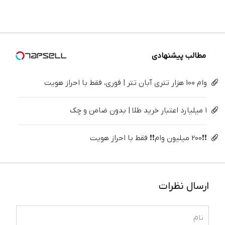
درمنزل
برگردون
سود و
فقط ۲۵
پک
درمانش
(40%off)
کارمزد!
میلیون !
سفید
کن
کننده
خانگی
مطالب پیشنهادی
وام 100 هزار تتری آبان تتر | فوری، فقط با احراز هویت
۱ میلیارد اعتبار خرید طلا | بدون ضامن و چک
❗❗200 میلیون وام❗❗ فقط با احراز هویت
ارسال نظرات