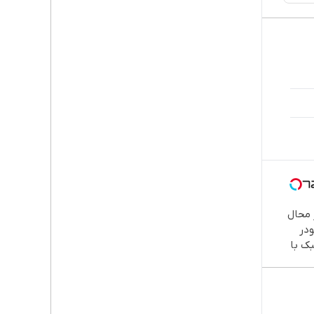
محال
در
بک با