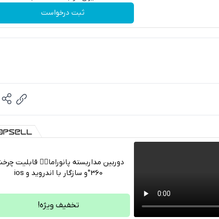
ثبت درخواست
دوربین مداربسته پانوراما👈🏻 قابلیت چر
360°و سازگار با اندروید و ios
تلگرام
واتساپ
تخفیف ویژه!
فیسبوک