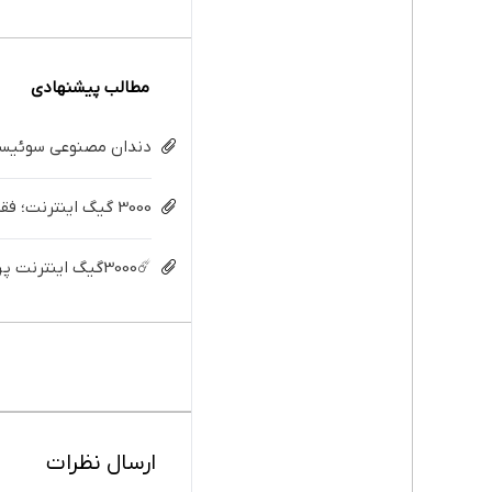
مطالب پیشنهادی
دندان مصنوعی سوئیسی:
3000 گیگ اینترنت؛ فقط ماهی 100 هزار تومان
☄️3000گیگ اینترنت پرسرعت 6 ماههه فقط ماهی 100هزارتومان!!
ارسال نظرات