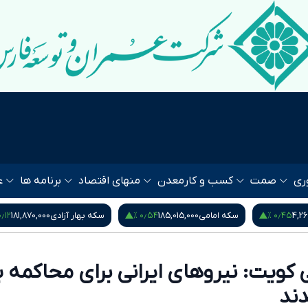
ری
صمت
کسب و کار
معدن
منهای اقتصاد
برنامه ها
ع
۰٫۵۳ %
۰٫۱۲ %
۰٫۵۴
سکه بهار آزادی
181,870,000
نیم سکه
95,000,000
 کویت: نیروهای ایرانی برای محاکمه ب
دند