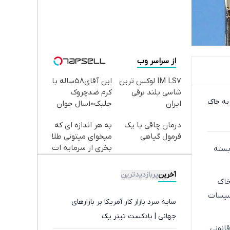
از سراسر وب
IM LS7 لوکس ترین
این آقای58ساله با
شاسی بلند برقی
کرم ضدچروک
 به خاک
ایران
جلبک10سال جوان
شد(سفارش با
درمان چاقی با یک
به هر اندازه ای که
تخفیف)
فرمول گیاهی
میخوای میتونی طلا
بخری از سرمایه ات
بسته
محافظت کنی
آخرین
پربازدیدترین
خاک
أسیسات
سایه سرد بازار کار آمریکا بر بازارهای
جهانی | پادکست تیتر یک
انونی