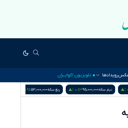
کس
رویدادها
تلویزیون اکوایــران
۱٫۱۴ %
‎−۰٫۰۱ %
۰٫۹۵ %
ربع سکه
53,000,000
یورو
217,280
درهم امارات
51,571
ه