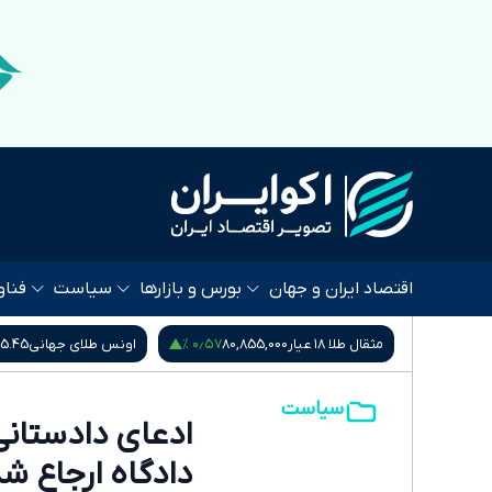
اقتصاد ایران و جهان
بورس و بازارها
سیاست
فناو
 %
۰٫۴۵ %
۰٫۵۷ %
80,
اونس طلای جهانی
4,265.45
سکه امامی
185,015,000
سیاست
ادعای دادستانی
دادگاه ارجاع ش