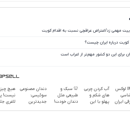
ایکس
وییت مهمی زد/اعتراض عراقچی نسبت به اقدام کویت
کویت درباره ایران چیست؟
ن برای این دو کشور مهم‌تر از اعراب است
IM LS7 لوکس
آب کردن چربی
🦷 سبک و
دندان مصنوعی
هیچ چیز 
شاسی
های شکم و
طبیعی مثل
سوئیسی:
نیست! پو
قی ایران
پهلو با این
دندان خودت!
جدیدترین
لاغری جل
پودر
نصب آسان و
فناوری اروپا،
تخفیف
جلبک(سفارش
پرداخت
سبک و مقاوم |
منتظرته!
با تخفیف ویژه)
اقساطی 💳 📍
پرداخت قسطی
تهران