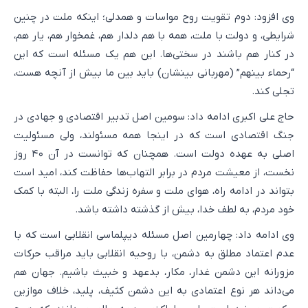
وی افزود: دوم تقویت روح مواسات و همدلی؛ اینکه ملت در چنین
شرایطی، و دولت با ملت، همه با هم دلدار هم، غمخوار هم، یار هم،
در کنار هم باشند در سختی‌ها. این هم یک مسئله است که این
“رحماء بینهم” (مهربانی بینشان) باید بین ما بیش از آنچه هست،
تجلی کند.
حاج علی اکبری ادامه داد: سومین اصل تدبیر اقتصادی و جهادی در
جنگ اقتصادی است که در اینجا همه مسئولند، ولی مسئولیت
اصلی به عهده دولت است. همچنان که توانست در آن ۴۰ روز
نخست، از معیشت مردم در برابر التهاب‌ها حفاظت کند، امید است
بتواند در ادامه راه، هوای ملت و سفره زندگی ملت را، البته با کمک
خود مردم، به لطف خدا، بیش از گذشته داشته باشد.
وی ادامه داد: چهارمین اصل مسئله دیپلماسی انقلابی است که با
عدم اعتماد مطلق به دشمن، با روحیه انقلابی باید مراقب حرکات
مزورانه این دشمن غدار، مکار، بدعهد و خبیث باشیم. جهان هم
می‌داند هر نوع اعتمادی به این دشمن کثیف، پلید، خلاف موازین