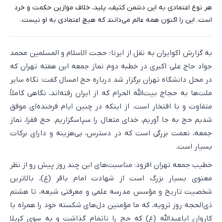
هر نوع اعتمادی به این دشمن کثیف، پلید، خلاف موازین حکمت و خرد
است. این را اکنون همه عالم می‌دانند که هیچ اعتمادی به او نیست.
به گزارش اکوایران به نقل از ایرنا؛ حجت الاسلام و المسلمین محمد
جواد حاج علی اکبری در خطبه‌ دوم نماز جمعه این هفته تهران که
در محل دانشگاه تهران برگزار شد درباره حج امسال گفت: نگاه سایر
ملت‌ها به حجاج بیت‌الله الحرام که از ایران رفته‌اند، نگاهی کاملاً
متفاوت و با افتخار است. از اینکه در چنین ایام فرخنده‌ای موفق
شدیم حج به جا آوریم، خدای متعال را سپاسگزاریم. حج فقرا، نماز
جمعه، نعمت بزرگی است که در دسترس، بی‌هزینه و دارای برکات
بسیار است.
خطیب جمعه تهران افزود: مناسبت‌های این چند روز پیش رو از نظر
معنوی بسیار بزرگ است از شهادت امام باقر (ع)، بالاترین
شخصیت تاریخ و مؤسس مدرسه علمی و معرفتی شیعه، تا هشتم
ذی‌الحجه روز ترویه، که ما مؤمنین دل‌های شکسته خود را همراه با
کاروان اباعبدالله (ع) که حج را ناتمام گذاشت و به سوی کربلا