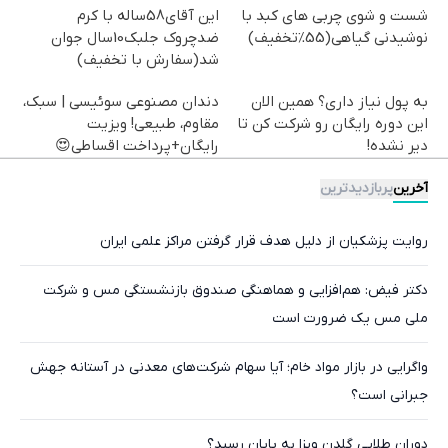
شست و شوی چربی های کبد با
این آقای58ساله با کرم
نوشیدنی گیاهی(55%تخفیف)
ضدچروک جلبک10سال جوان
شد(سفارش با تخفیف)
به پول نیاز داری؟ همین الان
دندان مصنوعی سوئیسی | سبک،
این دوره رایگان رو شرکت کن تا
مقاوم، طبیعی! ویزیت
دیر نشده!
رایگان+پرداخت اقساطی😍
آخرین
پربازدیدترین
روایت پزشکیان از دلیل هدف قرار گرفتن مراکز علمی ایران
دکتر فیض: هم‌افزایی و هماهنگی صندوق بازنشستگی مس و شرکت
ملی مس یک ضرورت است
واگرایی در بازار مواد خام؛ آیا سهام شرکت‌های معدنی در آستانه جهش
جبرانی است؟
دوران طلایی گلدن ویزا به پایان رسید؟