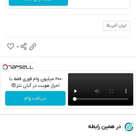
ایران آمریکا
0
200 میلیون وام فوری فقط با
احراز هویت در آبان تتر😍
تلگرام
دریافت وام
واتساپ
فیسبوک
در همین رابطه
ایکس