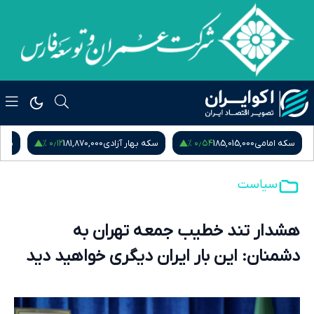
۰٫۱۲ %
۰٫۵۴ %
سکه امامی
185,015,000
سکه بهار آزادی
181,870,000
نیم
سیاست
هشدار تند خطیب جمعه تهران به
دشمنان: این بار ایران دیگری خواهید دید