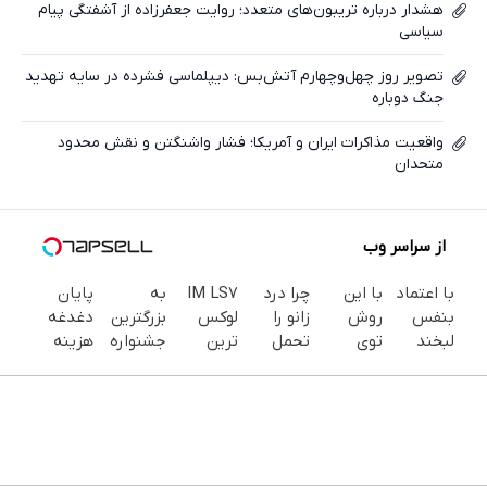
هشدار درباره تریبون‌های متعدد؛ روایت جعفرزاده از آشفتگی پیام
سیاسی
تصویر روز چهل‌وچهارم آتش‌بس: دیپلماسی فشرده در سایه تهدید
جنگ دوباره
واقعیت مذاکرات ایران و آمریکا؛ فشار واشنگتن و نقش محدود
متحدان
از سراسر وب
با اعتماد
با این
چرا درد
IM LS7
به
پایان
بنفس
روش
زانو را
لوکس
بزرگترین
دغدغه
لبخند
توی
تحمل
ترین
جشنواره
هزینه
بزن (ژل
خونه،سفیدی
می‌کنی؟
شاسی
ایمپلنت
های
سفیدکننده
و زیبایی
خیلی
بلند برقی
تهران سر
دندان
دندان40%تخفیف)
دندوناتو
ساده
ایران
بزنید ! |
پزشکی با
برگردون
درمنزل
فقط ۲۵
پک
(40%off)
درمانش
میلیون !
سفید
کن
کننده