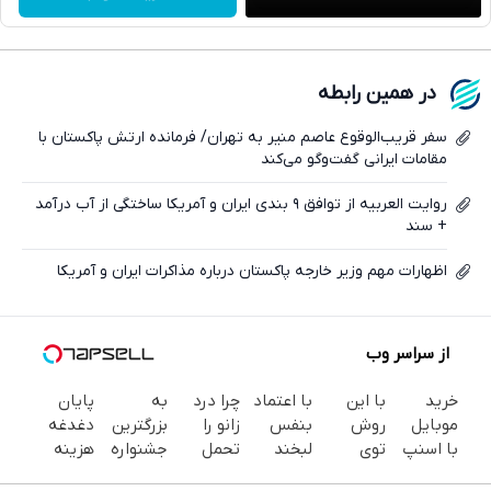
واتساپ
فیسبوک
در همین رابطه
ایکس
سفر قریب‌الوقوع عاصم منیر به تهران/ فرمانده ارتش پاکستان با
مقامات ایرانی گفت‌وگو می‌کند
روایت العربیه از توافق ۹ بندی ایران و آمریکا ساختگی از آب درآمد
+ سند
اظهارات مهم وزیر خارجه پاکستان درباره مذاکرات ایران و آمریکا
از سراسر وب
خرید
با این
با اعتماد
چرا درد
به
پایان
موبایل
روش
بنفس
زانو را
بزرگترین
دغدغه
با اسنپ
توی
لبخند
تحمل
جشنواره
هزینه
پی | در
خونه،سفیدی
بزن (ژل
می‌کنی؟
ایمپلنت
های