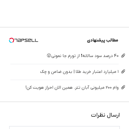
۴ قسط
و زیبایی
سفیدکننده
خیلی
تهران سر
دندان
بدون
دندوناتو
دندان40%تخفیف)
ساده
بزنید ! |
پزشکی با
سود و
برگردون
درمنزل
فقط ۲۵
پک
کارمزد!
(40%off)
درمانش
میلیون !
سفید
کن
کننده
خانگی
مطالب پیشنهادی
40 درصد سود سالانه❗ از تورم جا نمونی😲
۱ میلیارد اعتبار خرید طلا | بدون ضامن و چک
وام 200 میلیونی آبان تتر. همین الان احراز هویت کن!
ارسال نظرات