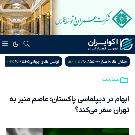
۰٫۴۵ %
۰٫۵۷ %
مثقال طلا ۱۸ عیار
80,855,000
اونس طلای جهانی
4,265.45
سیاست
ابهام در دیپلماسی پاکستان؛ عاصم منیر به
تهران سفر می‌کند؟