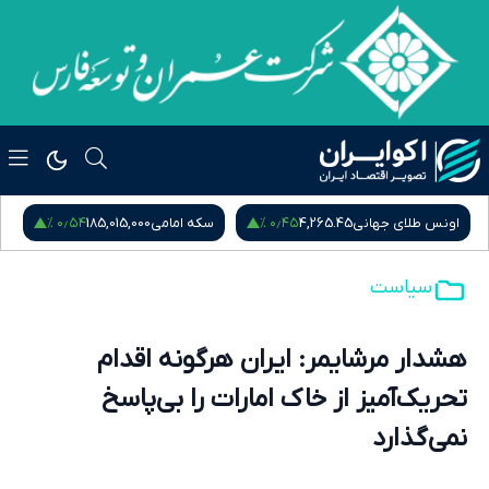
۰٫۵۴ %
۰٫۴۵ %
اونس طلای جهانی
4,265.45
سکه امامی
185,015,000
س
سیاست
هشدار مرشایمر: ایران هرگونه اقدام
تحریک‌آمیز از خاک امارات را بی‌پاسخ
نمی‌گذارد