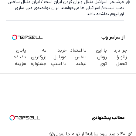
مرشایمر: اسرائیل دنبال ویران کردن ایران است / ایران دنبال ساختن
بمب نیست/ اسرائیلی ها می‌خواهند ایران توانمندی غنی سازی
اورانیوم نداشته باشد
از سراسر وب
چرا درد
با این
با اعتماد
خرید
به
پایان
زانو را
روش
بنفس
موبایل
بزرگترین
دغدغه
تحمل
توی
لبخند
با اسنپ
جشنواره
هزینه
می‌کنی؟
خونه،سفیدی
بزن (ژل
پی | در
ایمپلنت
های
خیلی
و زیبایی
سفیدکننده
۴ قسط
تهران سر
دندان
ساده
دندوناتو
دندان40%تخفیف)
بدون
بزنید ! |
پزشکی با
درمنزل
برگردون
سود و
فقط ۲۵
پک
درمانش
(40%off)
کارمزد!
میلیون !
سفید
کن
کننده
خانگی
مطالب پیشنهادی
40 درصد سود سالانه❗ از تورم جا نمونی😲