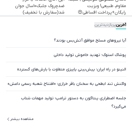
مقاوم، طبیعی! ویزیت
ضدچروک جلبک10سال جوان
رایگان+پرداخت اقساطی😍
شد(سفارش با تخفیف)
آخرین
پربازدیدترین
آیا نیروهای مسلح موافق آتش‌بس بودند؟
پوشاک استوک؛ تهدید خاموش تولید داخلی
النینو در راه ایران؛ پیش‌بینی پاییزی متفاوت با بارش‌های گسترده
واکنش تند ابطحی به سخنان باقر خرازی؛ «افتتاح شعبه رسمی داعش»
جلسه اضطراری پنتاگون به دستور ترامپ؛ تولید مهمات شتاب
می‌گیرد؟
مشاهده بیشتر