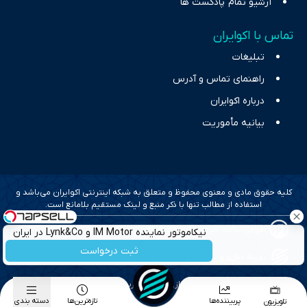
آرشیو تمام پادکست ها
تماس با اکوایران
تبلیغات
راهنمای تماس و آدرس
درباره اکوایران
بیانیه مأموریت
کلیه حقوق مادی و معنوی محفوظ و متعلق به شبکه اینترنتی اکوایران می‌باشد و
استفاده از مطالب تنها با ذکر منبع و لینک مستقیم بلامانع است.
طراحی سایت خبری و خبرگزاری آسام
نیکاموتور نماینده IM Motor و Lynk&Co در ایران
ثبت درخواست
بهینه سازی و سئو؛ گروه رسانه ای دنیای اقتصاد
طراحی گرافیک و پیاده سازی؛ برآیند تجربه
پربیننده‌ها
تازه‌ترین‌ها
دسته بندی
تلویزیون