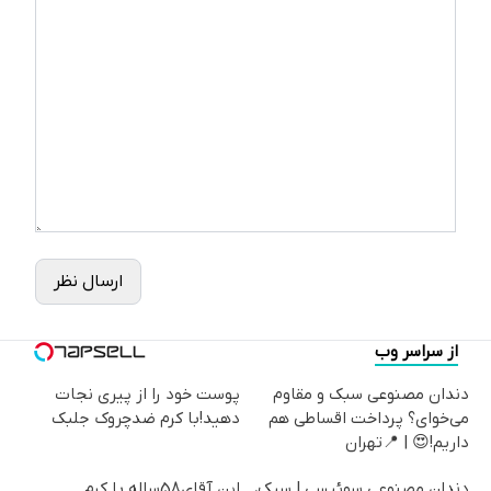
ارسال نظر
از سراسر وب
دندان مصنوعی سبک و مقاوم
پوست خود را از پیری نجات
می‌خوای؟ پرداخت اقساطی هم
دهید!با کرم ضدچروک جلبک
داریم!😍 | 📍تهران
دندان مصنوعی سوئیسی | سبک،
این آقای58ساله با کرم