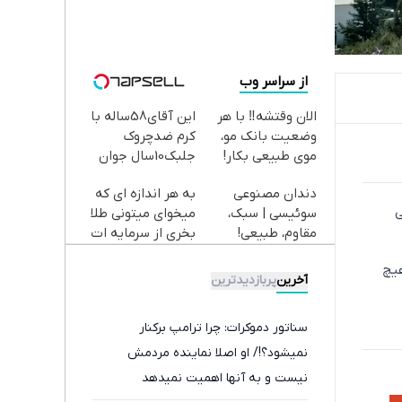
از سراسر وب
الان وقتشه‼️ با هر
این آقای58ساله با
وضعیت بانک مو،
کرم ضدچروک
موی طبیعی بکار!
جلبک10سال جوان
شد(سفارش با
دندان مصنوعی
به هر اندازه ای که
تخفیف)
ی
سوئیسی | سبک،
میخوای میتونی طلا
مقاوم، طبیعی!
بخری از سرمایه ات
ویزیت
محافظت کنی
هیچ
رایگان+پرداخت
آخرین
پربازدیدترین
اقساطی😍
سناتور دموکرات: چرا ترامپ برکنار
نمیشود؟!/ او اصلا نماینده مردمش
نیست و به آنها اهمیت نمیدهد