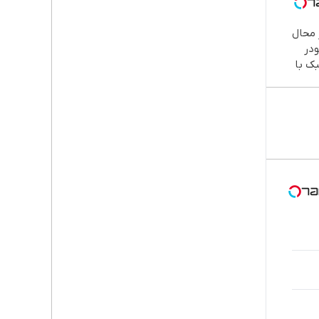
محال
در
بک با