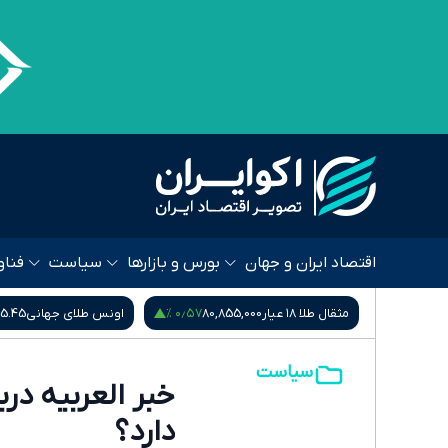
اقتصاد ایران و جهان
بورس و بازارها
سیاست
فناو
 %
۰٫۴۵ %
۰٫۵۷ %
80,
اونس طلای جهانی
4,265.45
سکه امامی
185,015,000
سیاست
دارد؟