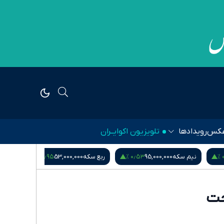
کس
رویدادها
تلویزیون اکوایــران
۱٫۱۴ %
‎−۰٫۰۱ %
۰٫۹۵ %
ربع سکه
53,000,000
یورو
217,280
درهم امارات
51,571
ن صحت