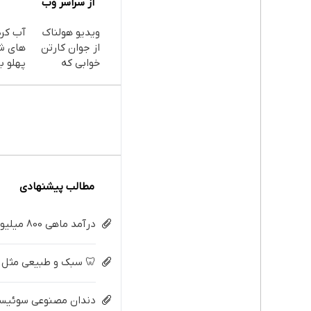
از سراسر وب
ویدیو هولناک
آب کر
از جوان کارتن
های ش
خوابی که
پهلو با
میلیاردر شد.
پودر
آموزش رایگان
جلبک(
با تخف
مطالب پیشنهادی
درآمد ماهی 800 میلیونی رویا نیست! امتحانش مجانیه😉
🦷 سبک و طبیعی مثل د
دندان مصنوعی سوئیسی: