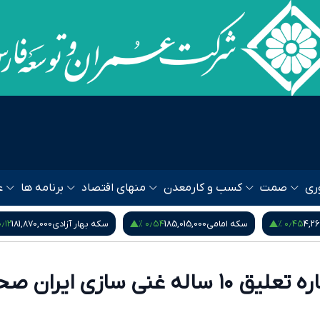
ری
صمت
کسب و کار
معدن
منهای اقتصاد
برنامه ها
ع
۰٫۵۳ %
۰٫۱۲ %
۰٫۵۴
سکه بهار آزادی
181,870,000
نیم سکه
95,000,000
خبر العربیه درباره تعلیق ۱۰ ساله غنی سازی ایرا