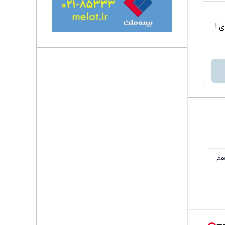
اربردی !
خواهم