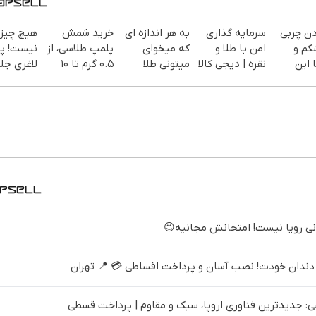
دن چربی
سرمایه گذاری
به هر اندازه ای
خرید شمش
هیچ چیز 
کم و
امن با طلا و
که میخوای
پلمپ طلاسی، از
نیست! پو
 این
نقره | دیجی کالا
میتونی طلا
۰.۵ گرم تا ۱۰
لاغری جل
بخری از سرمایه
گرم
تخفیف
سفارش
ات محافظت
منتظرته!
یف ویژه)
کنی
ندان خودت! نصب آسان و پرداخت اقساطی 💳 📍 تهران
 جدیدترین فناوری اروپا، سبک و مقاوم | پرداخت قسطی