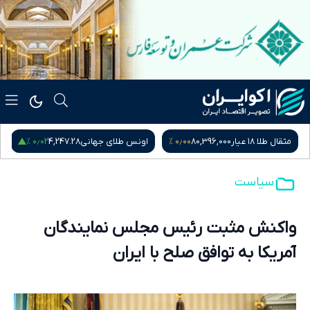
۰٫۰۲ %
۰٫۰۰ %
مثقال طلا ۱۸ عیار
80,396,000
اونس طلای جهانی
4,247.28
سیاست
واکنش مثبت رئیس مجلس نمایندگان
آمریکا به توافق صلح با ایران