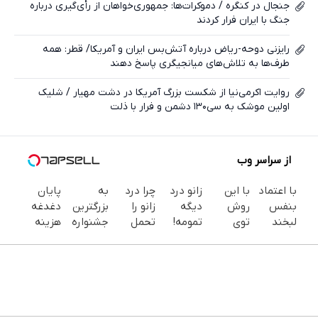
جنجال در کنگره / دموکرات‌ها: جمهوری‌خواهان از رأی‌گیری درباره
جنگ با ایران فرار کردند
رایزنی دوحه-ریاض درباره آتش‌بس ایران و آمریکا/ قطر: همه
طرف‌ها به تلاش‌های میانجیگری پاسخ دهند
روایت اکرمی‌نیا از شکست بزرگ آمریکا در دشت مهیار / شلیک
اولین موشک به سی۱۳۰ دشمن و فرار با ذلت
از سراسر وب
با اعتماد
با این
زانو درد
چرا درد
به
پایان
بنفس
روش
دیگه
زانو را
بزرگترین
دغدغه
لبخند
توی
تمومه!
تحمل
جشنواره
هزینه
بزن (ژل
خونه،سفیدی
در خانه
می‌کنی؟
ایمپلنت
های
سفیدکننده
و زیبایی
درمانش
خیلی
تهران
دندان
دندان40%تخفیف)
دندوناتو
کن ◀
ساده
خوش
پزشکی با
برگردون
پرسش‌نامه
درمنزل
اومدید! |
پک
(40%off)
▶
درمانش
فقط ۲۵
سفید
کن
میلیون !
کننده