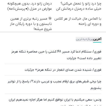
چرا درد زانو را تحمل می‌کنی؟
درمان زانو درد، بدون هیچگونه
خیلی ساده درمنزل درمانش کن
عوارض در منزل (◂پرسش‌نامه)
با الماس ماز، خیالت از هر کلاس
🎯 مسیر رتبه برتری از همین
و دوره ای راحته
تابستون و با دوره رایگان ماز
شروع میشه!
آخرین
پربازدیدترین
فوری/ سنتکام ادعا کرد مسیر 48 کشتی را حین محاصره تنگه هرمز
تغییر داده است+ جزئیات
فوری/ شنیده شدن صدای انفجار در تنگه هرمز+ جزئیات
چرا برخی قبض‌های برق ارقام عجیب و غریبی دارند؟/ پاسخ را از توانیر
بشنویم
ونس: سعی میکنیم با ایران توافق کنیم اما هرگز اجازه نمیدهیم ایران