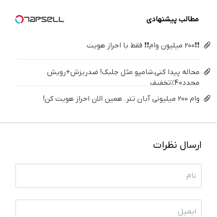
خانگی
مطالب پیشنهادی
❗❗200 میلیون وام❗❗ فقط با احراز هویت
محاله پیدا کنی،شامپو مثل جلبک! ضدریزش+رویش
مجدد40%تخفیف
وام 200 میلیونی آبان تتر. همین الان احراز هویت کن!
ارسال نظرات