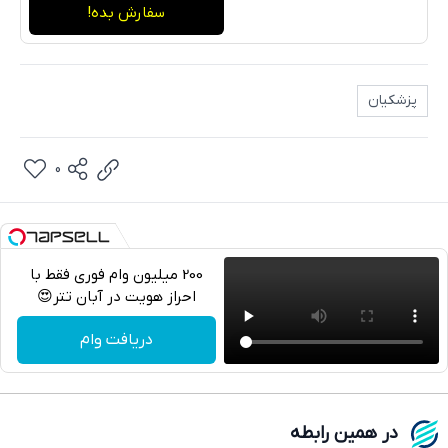
سفارش بده!
پزشکیان
0
200 میلیون وام فوری فقط با
احراز هویت در آبان تتر😍
تلگرام
دریافت وام
واتساپ
فیسبوک
در همین رابطه