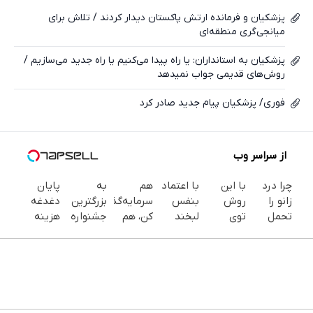
ایکس
پزشکیان و فرمانده ارتش پاکستان دیدار کردند / تلاش برای
میانجی‌گری منطقه‌ای
پزشکیان به استانداران: یا راه پیدا می‌کنیم یا راه جدید می‌سازیم /
روش‌های قدیمی جواب نمیدهد
فوری/ پزشکیان پیام جدید صادر کرد
از سراسر وب
چرا درد
با این
با اعتماد
هم
به
پایان
زانو را
روش
بنفس
سرمایه‌گذاری
بزرگترین
دغدغه
تحمل
توی
لبخند
کن، هم
جشنواره
هزینه
می‌کنی؟
خونه،سفیدی
بزن (ژل
بیمه
ایمپلنت
های
خیلی
و زیبایی
سفیدکننده
داشته
تهران سر
دندان
ساده
دندوناتو
دندان40%تخفیف)
باش
بزنید ! |
پزشکی با
درمنزل
برگردون
فقط ۲۵
پک
درمانش
(40%off)
میلیون !
سفید
کن
کننده