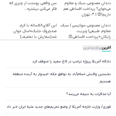
دندان مصنوعی سبک و مقاوم
سن واقعی پوستت از چیزی که
می‌خوای؟ پرداخت اقساطی هم
فکر می‌کنی بیشتره...
داریم!😍 | 📍تهران
دندان مصنوعی سوئیسی | سبک،
این آقای58ساله با کرم
مقاوم، طبیعی! ویزیت
ضدچروک جلبک10سال جوان
رایگان+پرداخت اقساطی😍
شد(سفارش با تخفیف)
آخرین
پربازدیدترین
دادگاه آمریکا پروژه ترامپ در کاخ سفید را متوقف کرد
نخستین واکنش اسلام‌آباد به توافق مکه؛ امیدوار به آینده منطقه
هستیم
آیا مذاکرات به نتیجه می‌رسد؟
فوری/ وزارت خارجه آمریکا از وضع تحریم‌های جدید علیه ایران خبر داد