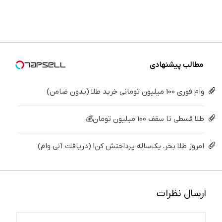
دندان40%تخفیف)
سفیدکننده
ساده
بزنید ! |
پزشکی با
دندوناتو
دندان
درمنزل
فقط ۲۵
پک
برگردون
با40%تخفیف)
درمانش
میلیون !
سفید
(40%off)
کن
کننده
خانگی
مطالب پیشنهادی
وام فوری 100 میلیون تومانی خرید طلا (بدون ضامن)
طلا قسطی تا سقف 100 میلیون تومان💰
امروز طلا بخر، یک‌ساله پرداختش کن! (دریافت آنی وام)
ارسال نظرات