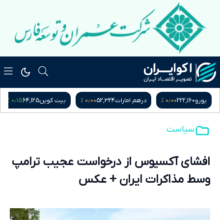
۰٫۱۵ %
۰٫۰۰ %
۰٫۰۰ %
یورو
222,160
درهم امارات
52,324
بیت کوین
64,125
سیاست
افشای آکسیوس از درخواست عجیب ترامپ
وسط مذاکرات ایران + عکس