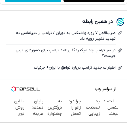
واتساپ
فیسبوک
در همین رابطه
ایکس
ضرب‌الاجل ۷ روزه واشنگتن به تهران / ترامپ از دیپلماسی به
تهدید تغییر رویه داد
در سر ترامپ چه میگذرد؟/ برنامه ترامپ برای کشورهای عربی
چیست؟
اظهارات جدید ترامپ درباره توافق با ایران+ جزئیات
از سراسر وب
با اعتماد
به
چرا درد
به
پایان
با این
بنفس
لبخندت
زانو را
بزرگترین
دغدغه
روش
لبخند
زیبایی
تحمل
جشنواره
هزینه
توی
بزن (ژل
بده!
می‌کنی؟
ایمپلنت
های
خونه،سفیدی
سفیدکننده
(خرید ژل
خیلی
تهران سر
دندان
و زیبایی