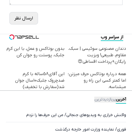
ارسال نظر
از سراسر وب
دندان مصنوعی سوئیسی | سبک،
بدون بوتاکس و عمل، با این کرم
مقاوم، طبیعی! ویزیت
جلبک، پوستت رو جوان کن
رایگان+پرداخت اقساطی😍
همه درباره بوتاکس حرف میزنن؛
این آقای58ساله با کرم
اما کمتر کسی این راه رو
ضدچروک جلبک10سال جوان
میشناسه.
شد(سفارش با تخفیف)
آخرین
پربازدیدترین
واکنش خرازی به ویدیوهای جنجالی/ من این حرف‌ها را نزدم
فوری/ نماینده وزارت امور خارجه درگذشت