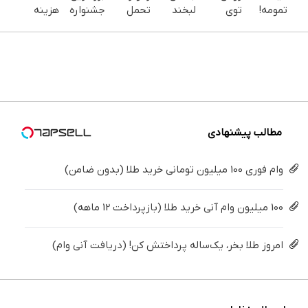
تمومه!
توی
لبخند
تحمل
جشنواره
هزینه
در خانه
خونه،سفیدی
بزن (ژل
می‌کنی؟
ایمپلنت
های
درمانش
و زیبایی
سفیدکننده
خیلی
تهران سر
دندان
کن ◀
دندوناتو
دندان40%تخفیف)
ساده
بزنید ! |
پزشکی با
پرسش‌نامه
برگردون
درمنزل
فقط ۲۵
پک
▶
(40%off)
درمانش
میلیون !
سفید
کن
کننده
خانگی
مطالب پیشنهادی
وام فوری 100 میلیون تومانی خرید طلا (بدون ضامن)
100 میلیون وام آنی خرید طلا (بازپرداخت 12 ماهه)
امروز طلا بخر، یک‌ساله پرداختش کن! (دریافت آنی وام)