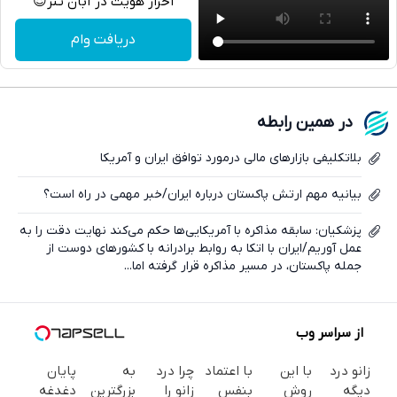
احراز هویت در آبان تتر😍
تلگرام
دریافت وام
واتساپ
فیسبوک
در همین رابطه
ایکس
بلاتکلیفی بازارهای مالی درمورد توافق ایران و آمریکا
بیانیه مهم ارتش پاکستان درباره ایران/خبر مهمی در راه است؟
پزشکیان: سابقه مذاکره با آمریکایی‌ها حکم می‌کند نهایت دقت را به
عمل آوریم/ایران با اتکا به روابط برادرانه با کشورهای دوست از
جمله پاکستان، در مسیر مذاکره قرار گرفته اما...
از سراسر وب
زانو درد
با این
با اعتماد
چرا درد
به
پایان
دیگه
روش
بنفس
زانو را
بزرگترین
دغدغه