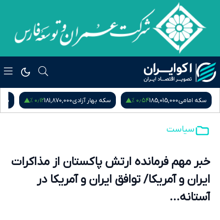
۰٫۱۲ %
۰٫۵۴ %
سکه امامی
185,015,000
سکه بهار آزادی
181,870,000
نیم
سیاست
خبر مهم فرمانده ارتش پاکستان از مذاکرات
ایران و آمریکا/ توافق ایران و آمریکا در
آستانه...