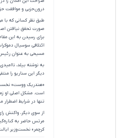
درون‌حزبی و موافقت حز
طبق نظر کسانی که با مر
صورت تحقق نیافتن اصلا
برای رسیدن به این مقام
ائتلافی سوسیال دموکرات
مسیحی به عنوان رئیس د
به نوشته بیلد، ناامیدی
دیگر این سناریو را منتفی
«هندریک ووست» نخست‌وز
تنها در شرایط اضطرار مل
از سوی دیگر، واکنش ر
مرتس حاضر به کناره‌گی
کرچمر» نخست‌وزیر ایالت 