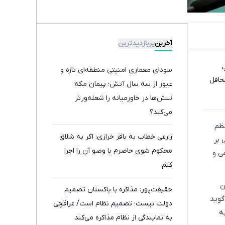
آخرین
پربازدیدترین
ب
سودای معماری امنیتی منطقه‌ای تازه و
حافل
عبور از سه سال آتش؛ پیمان مکه
تنش‌ها در خاورمیانه را شعله‌ورتر
می‌کند؟
عظم
زارعی خطاب به باقر خرازی: اگر به شلاق
 بر
محکوم شوی حاضرم با وضو آن را اجرا
ی و
کنم
ن
حقیقت‌پور: مذاکره با پاکستان تصمیم
گوید
دولت نیست؛ تصمیم نظام است/ عراقچی
ه
به نمایندگی از نظام مذاکره می‌کند