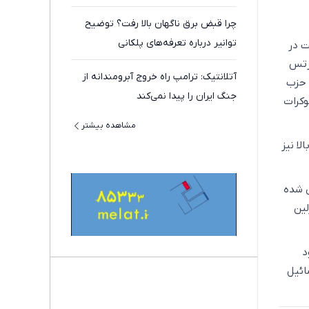
چرا قبض برق ناگهان بالا رفت؟ توضیح
توانیر درباره تعرفه‌های پلکانی
ت در
مرتس
آتلانتیک: ترامپ راه خروج آبرومندانه از
 حزب
جنگ ایران را پیدا نمی‌کند
وکرات
مشاهده بیشتر
ا نیز
ی شده
 به برلین
د
ائیل