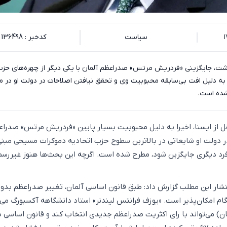
سیاست
کدخبر : 136498
وشت، جایگزینی «فردریش مرتس» صدراعظم آلمان با یکی دیگر از چهره‌های حز
ه دلیل افت بی‌سابقه محبوبیت وی و تحقق نیافتن اصلاحات در دولت او در م
ده است.
قل از ایسنا، اخیرا به دلیل محبوبیت بسیار پایین «فردریش مرتس» صدرا
ر دولت او شایعاتی در بالاترین سطوح حزب اتحادیه دموکرات مسیحی مبنی
فرد دیگری جایگزین شود، مطرح شده است. اگرچه این بحث‌ها هنوز غیررسم
انتشار این مطلب گزارش داد: طبق قانون اساسی آلمان، تغییر صدراعظم بدو
گام امکان‌پذیر است. «یوزف فرانتس لیندنر» استاد دانشگاهه آکسبورگ می‌
ان) می‌تواند با رای اکثریت صدراعظم جدیدی انتخاب کند و قانون اساسی ب