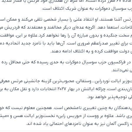
صراحت این امکان را در ماده ۶۷ مقرر کرده است». اما شرط آن همکاری خود مرتس یا فشار شدید
ب سوسیال دموکرات به عنوان شریک ائتلاف است.
تس آشنا هستند، او انتقاد علنی را بسیار شخصی تلقی می‌کند و ممکن اس
حات، استعفا دهد. اگرچه عده‌ای دیگر مخالفند و معتقدند که فردریش 
 سخت جنگیده و بدون مبارزه آن را رها نخواهد کرد. علاوه بر این، موافقت
 برای تغییر صدراعظم ضروری است. آن‌ها باید با نامزد جدید اتحادیه دم
ولت موافقت کرده و به ائتلاف ادامه دهند.
 در فراکسیون حزب سوسیال دموکرات به حدی رسیده که حتی محافل رده بال
 نمی‌دانند.
یر ایالت نوردراین ـ وستفالن، محبوب‌ترین گزینه جانشینی مرتس معرف
است. مشکل اصلی او زمان‌بندی است، چراکه ایالتش در بهار ۲۰۲۷ انتخابات دارد و نقل مکان
ی توجیه‌پذیر خواهد بود.
ای‌دهندگان به چنین تغییری نامشخص است. همچنین معلوم نیست که خو
ری باشد. علاوه بر ووست از «بوریس راین» نخست‌وزیر ایالت هسن و «میش
زاکسن آلمان نیز به عنوان نامزدهای احتمالی یاد شده اند.