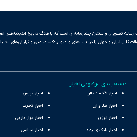
ک رسانه تصویری و پلتفرم چندرسانه‌ای است که با هدف ترویج اندیشه‌های اصیل
ولات کلان ایران و جهان را در قالب‌های ویدیو، پادکست، متن و گزارش‌های تحلیل
بعی دقیق و قابل اعتماد، فراتر از اطلاع‌رسانی صرف، به تبیین سیاست‌ها و کارک
ری، تجارت و حوزه‌های نوظهور می‌پردازد. اکوایران با پایبندی به اصول «انصاف
س آراء متنوع فراهم کرده و می‌کوشد با تفکیک حقایق مستند از ادعاهای بی‌اس
اقتصادی ارائه دهد. ما در اکوایران با تمرکز بر منافع اقتصاد رقابتی و آزادی انت
دسته بندی موضوعی اخبار
ر و بیکاری را جست‌وجو کرده و در کنار تحلیل آمارها، نیازهای خبری مخاطبان د
اخبار اقتصاد کلان
با رویکردی حرفه‌ای و روزآمد پوشش می‌دهیم.
اخبار بورس
اخبار طلا و ارز
اخبار تجارت
اخبار انرژی
اخبار بازار دارایی
اخبار بانک و بیمه
اخبار سیاسی