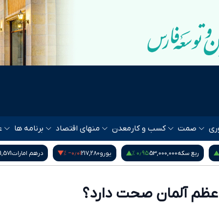
ری
صمت
کسب و کار
معدن
منهای اقتصاد
برنامه ها
ع
‎−۰٫۶۰ %
۱٫۱۴ %
‎−۰٫۰۱ %
یورو
217,280
درهم امارات
51,571
بیت کوین
64,528
عظم آلمان صحت دارد؟