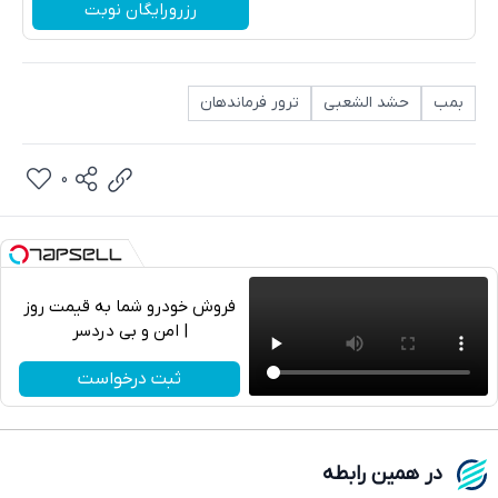
رزرورایگان نوبت
بمب
حشد الشعبی
ترور فرماندهان
0
فروش خودرو شما به قیمت روز
| امن و بی دردسر
تلگرام
ثبت درخواست
واتساپ
فیسبوک
در همین رابطه
ایکس