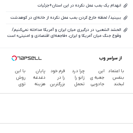
انهدام یک بمب عمل نکرده در این استان+جزئیات
ببینید/ لحظه خارج کردن بمب عمل نکرده از خانه‌ای در کوهدشت
الحشد الشعبی: در درگیری میان ایران و آمریکا مداخله نمی‌کنیم/
وقوع جنگ میان آمریکا و ایران، «فاجعه‌ای اقتصادی و امنیتی» است
از سراسر وب
با اعتماد
این
چرا درد
فرم خود
پایان
با این
بنفس
جعبه ی
زانو را
را در
دغدغه
روش
لبخند
جادویی
تحمل
بزرگترین
هزینه
توی
بزن (ژل
خنده رو
می‌کنی؟
جشنواره
های
خونه،سفیدی
سفیدکننده
رو لبات
خیلی
ایمپلنت
دندان
و زیبایی
دندان40%تخفیف)
حک
ساده
تهران پر
پزشکی با
دندوناتو
میکنه
درمنزل
کنید ! |
پک
برگردون
خرید40%تخفیف
درمانش
فقط ۲۵
سفید
(40%off)
کن
میلیون
کننده
خانگی