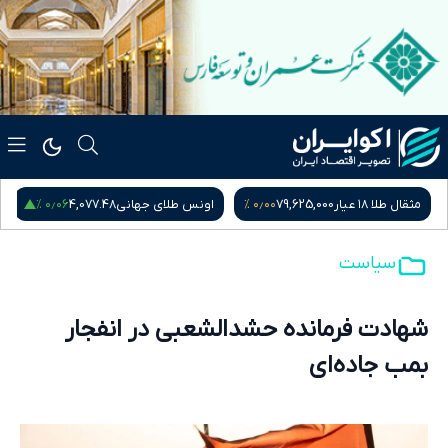
۰٫۰۶ %
۰٫۰۰ %
مثقال طلا ۱۸ عیار
79,625,000
اونس طلای جهانی
4,077.48
سیاست
شهادت فرمانده حشدالشعبی در انفجار
بمب جاده‌ای