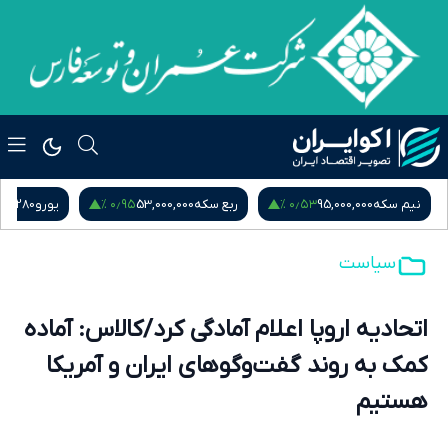
۰٫۹۵ %
۰٫۵۳ %
نیم سکه
95,000,000
ربع سکه
53,000,000
یورو
217,280
سیاست
اتحادیه اروپا اعلام آمادگی کرد/کالاس: آماده
کمک به روند گفت‌وگوهای ایران و آمریکا
هستیم