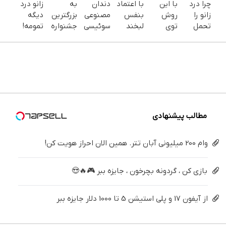
چرا درد
با این
با اعتماد
دندان
به
زانو درد
زانو را
روش
بنفس
مصنوعی
بزرگترین
دیگه
تحمل
توی
لبخند
سوئیسی
جشنواره
تمومه!
می‌کنی؟
خونه،سفیدی
بزن (ژل
| سبک،
ایمپلنت
در خانه
خیلی
و زیبایی
سفیدکننده
مقاوم،
تهران سر
درمانش
ساده
دندوناتو
دندان40%تخفیف)
طبیعی!
بزنید ! |
کن ◀
درمنزل
برگردون
ویزیت
فقط ۲۵
پرسش‌نامه
درمانش
(40%off)
رایگان+پرداخت
میلیون !
▶
کن
اقساطی
😍
مطالب پیشنهادی
وام 200 میلیونی آبان تتر. همین الان احراز هویت کن!
بازی کن ، گردونه بچرخون ، جایزه ببر 🎮🔥😍
از آیفون 17 و پلی استیشن 5 تا 1000 دلار جایزه ببر