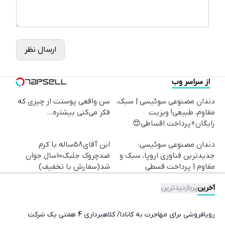
ارسال نظر
از سراسر وب
دندان مصنوعی سوئیسی | سبک،
سن واقعی پوستت از چیزی که
مقاوم، طبیعی! ویزیت
فکر می‌کنی بیشتره...
رایگان+پرداخت اقساطی😍
دندان مصنوعی سوئیسی:
این آقای58ساله با کرم
جدیدترین فناوری اروپا، سبک و
ضدچروک جلبک10سال جوان
مقاوم | پرداخت قسطی
شد(سفارش با تخفیف)
آخرین
پربازدیدترین
رویافروشی برای مهاجرت به کانادا/ کلاهبرداری 4 همتی یک شرکت