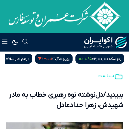
 %
‎−۰٫۰۱ %
۰٫۹۵ %
ربع سکه
53,000,000
یورو
217,280
درهم امارات
51,571
سیاست
ببینید/دل‌نوشته نوه رهبری خطاب به مادر
شهیدش، زهرا حدادعادل