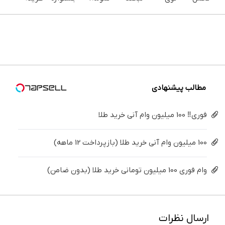
می‌کنی؟
خونه،سفیدی
بزن (ژل
در خانه
ایمپلنت
های
خیلی
و زیبایی
سفیدکننده
درمانش
تهران سر
دندان
ساده
دندوناتو
دندان40%تخفیف)
کن ◀
بزنید ! |
پزشکی با
درمنزل
برگردون
پرسش‌نامه
فقط ۲۵
پک
درمانش
(40%off)
▶
میلیون !
سفید
کن
کننده
خانگی
مطالب پیشنهادی
فوری‼️ 100 میلیون وام آنی خرید طلا
100 میلیون وام آنی خرید طلا (بازپرداخت 12 ماهه)
وام فوری 100 میلیون تومانی خرید طلا (بدون ضامن)
ارسال نظرات