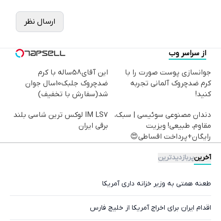
ارسال نظر
از سراسر وب
جوانسازی پوست صورت را با
این آقای58ساله با کرم
کرم ضدچروک آلمانی تجربه
ضدچروک جلبک10سال جوان
کنید!
شد(سفارش با تخفیف)
دندان مصنوعی سوئیسی | سبک،
IM LS7 لوکس ترین شاسی بلند
مقاوم، طبیعی! ویزیت
برقی ایران
رایگان+پرداخت اقساطی😍
آخرین
پربازدیدترین
طعنه همتی به وزیر خزانه داری آمریکا
اقدام ایران برای اخراج آمریکا از خلیج فارس