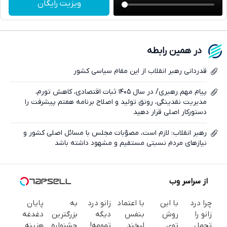
ویزیت رایگان
واتساپ
فیسبوک
در همین رابطه
ایکس
قدردانی رهبر انقلاب از این مقام سیاسی کشور
پیام مهم رهبری/ در سال ۱۴۰۵ ثبات اقتصادی، کاهش تورم،
مدیریت نقدینگی، رونق تولید و اصلاح برنامه هفتم پیشرفت را
دستورکار اصلی قرار دهید
رهبر انقلاب: لازم است، مصوّبات مجلس با مسائل اصلی کشور و
نیاز‌های مردم نسبتی مستقیم و مشهود داشته باشد
از سراسر وب
چرا درد
با این
با اعتماد
زانو درد
به
پایان
زانو را
روش
بنفس
دیگه
بزرگترین
دغدغه
تحمل
توی
لبخند
تمومه!
جشنواره
هزینه