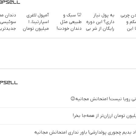
دن چربی
به پول نیاز
🦷 سبک و
آمپول لاغری
دندان م
کم و
داری؟ این دوره
طبیعی مثل
اسپارتینا، ا
سوئیسی:
 این
رایگان از شر بی
دندان خودت!
میلیون تومان
جدیدتری
پولی خلاصت
نصب آسان و
ارزان‌تر از
فناوری ارو
سفارش
میکنه
پرداخت
همه‌جا!
سبک و مق
یف ویژه)
اقساطی 💳 📍
پرداخت 
تهران
د بدیم چجوری پولدارشی! باور نداری امتحانش مجانیه