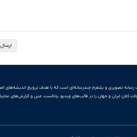
ارسال 
ک رسانه تصویری و پلتفرم چندرسانه‌ای است که با هدف ترویج اندیشه‌های اصیل
ولات کلان ایران و جهان را در قالب‌های ویدیو، پادکست، متن و گزارش‌های تحلیل
بعی دقیق و قابل اعتماد، فراتر از اطلاع‌رسانی صرف، به تبیین سیاست‌ها و کارک
ری، تجارت و حوزه‌های نوظهور می‌پردازد. اکوایران با پایبندی به اصول «انصاف
س آراء متنوع فراهم کرده و می‌کوشد با تفکیک حقایق مستند از ادعاهای بی‌اس
اقتصادی ارائه دهد. ما در اکوایران با تمرکز بر منافع اقتصاد رقابتی و آزادی انت