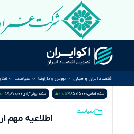
اقتصاد ایران و جهان
بورس و بازارها
سیاست
فناو
۰٫۵۳ %
۰٫۱۲ %
۰٫۵۴ %
185
سکه بهار آزادی
181,870,000
نیم سکه
95,000,000
سیاست
اطلاعیه مهم ار