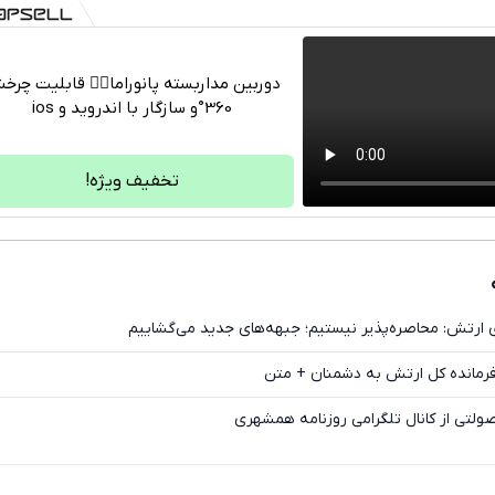
دوربین مداربسته پانوراما👈🏻 قابلیت چر
360°و سازگار با اندروید و ios
تلگرام
واتساپ
تخفیف ویژه!
فیسبوک
ایکس
ارتش: محاصره‌پذیر نیستیم؛ جبهه‌های جدید می‌گشاییم
فرمانده کل ارتش به دشمنان + متن
لتی از کانال تلگرامی روزنامه همشهری