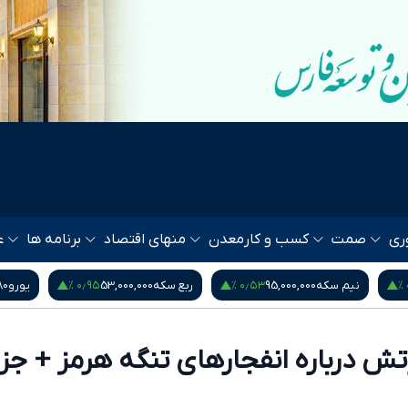
ری
صمت
کسب و کار
معدن
منهای اقتصاد
برنامه ها
ع
‎−۰٫۰۱ %
۰٫۹۵ %
ربع سکه
53,000,000
یورو
217,280
درهم امارات
1,571
تش درباره انفجارهای تنگه هرمز + جز