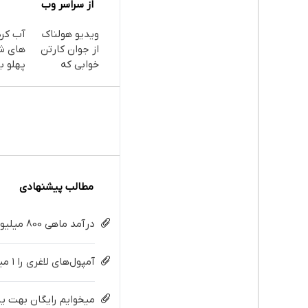
از سراسر وب
ویدیو هولناک
آب کر
از جوان کارتن
های ش
خوابی که
پهلو با
میلیاردر شد.
پودر
آموزش رایگان
جلبک(
با تخف
مطالب پیشنهادی
درآمد ماهی 800 میلیونی رویا نیست! امتحانش مجانیه😉
آمپول‌های لاغری را ۱ میلیون تومان ارزان‌تر از همه‌جا بخر!
میخوایم رایگان بهت یا