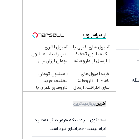
از سراسر وب
آمپول های لاغری با
آمپول لاغری
یک میلیون تخفیف
اسپارتینا، ا میلیون
.
| ارسال از داروخانه
تومان ارزان‌تر از
های معتبر
همه‌جا!
خریدآمپول‌های
1 میلیون تومان
حظه
لاغری از داروخانه
تخفیف خرید
های اطرافت، ارسال
داروهای لاغری با
فوری همراه با پک
ارسال از داروخانه و
یخ!
پک یخ!
آخرین
پربازدیدترین
سخنگوی سپاه: تنگه هرمز دیگر فقط یک
آبراه نیست؛ جغرافیای نبرد است