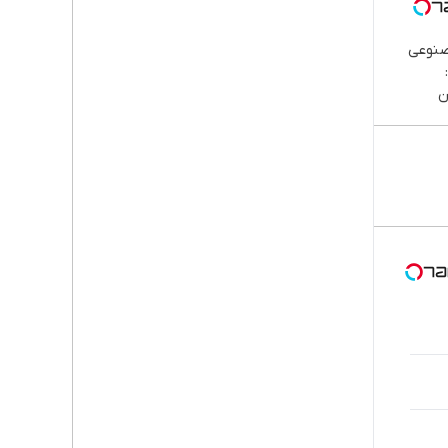
صنوعی
ن
پا،
اوم |
قسطی