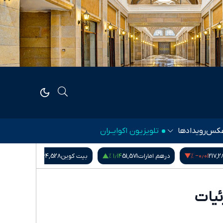
کس
رویدادها
تلویزیون اکوایــران
۰٫۰۰ %
‎−۰٫۶۰ %
۱٫۱۴ %
5
بیت کوین
64,528
شاخص کل بورس
5,407,901.78
ئیات