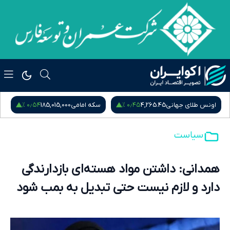
۰٫۵۴ %
۰٫۴۵ %
اونس طلای جهانی
4,265.45
سکه امامی
185,015,000
س
سیاست
همدانی: داشتن مواد هسته‌ای بازدارندگی
دارد و لازم نیست حتی تبدیل به بمب شود