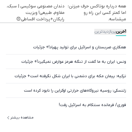
همه درباره بوتاکس حرف میزنن؛
دندان مصنوعی سوئیسی | سبک،
اما کمتر کسی این راه رو
مقاوم، طبیعی! ویزیت
میشناسه.
رایگان+پرداخت اقساطی😍
آخرین
پربازدیدترین
همکاری صربستان و اسرائیل برای تولید پهپاد!+ جزئیات
ونس: ایران به ما گفت از تنگه هرمز عوارض نمیگیرد!+ جزئیات
ترکیه: پیمان مکه برای دشمنی با ایران شکل نگرفته است+ جزئیات
زلنسکی: روسیه نیروگاه‌های حرارتی اوکراین را نابود کرده است
فوری/ فرمانده سنتکام به اسرائیل رفت!
مشاهده بیشتر