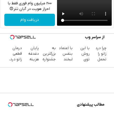
200 میلیون وام فوری فقط با
احراز هویت در آبان تتر😍
تلگرام
دریافت وام
واتساپ
از سراسر وب
فیسبوک
چرا درد
با این
با اعتماد
به
پایان
درمان
ایکس
زانو را
روش
بنفس
بزرگترین
دغدغه
قطعی
تحمل
توی
لبخند
جشنواره
هزینه
زانو درد،
می‌کنی؟
خونه،سفیدی
بزن (ژل
ایمپلنت
های
بدون
خیلی
و زیبایی
سفیدکننده
تهران سر
دندان
دارو،
ساده
دندوناتو
دندان40%تخفیف)
بزنید ! |
پزشکی با
بدون
درمنزل
برگردون
فقط ۲۵
پک
تزریق،
درمانش
(40%off)
میلیون !
سفید
بدون
کن
کننده
جراحی!
خانگی
(پرسش‌نامه)
مطالب پیشنهادی