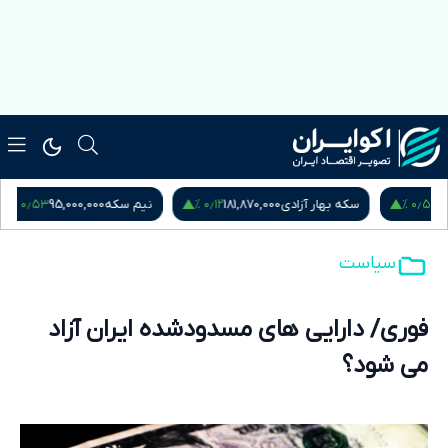
۰٫۵۳ %
۰٫۱۲ %
سکه بهار آزادی
181,870,000
نیم سکه
95,000,000
ربع س
سیاست
فوری/ دارایی های مسدودشده ایران آزاد
می شود؟