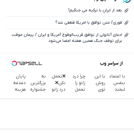
ایکس
بعد از ایران با ترکیه می جنگیم!
فوری/ متن توافق با امریکا قطعی شد؟
ادعای آناتولی از توافق قریب‌الوقوع آمریکا و ایران / پیمان موقت
برای توقف جنگ همین هفته امضا می‌شود
از سراسر وب
با اعتماد
با این
چرا درد
❌تحمل
به
پایان
بنفس
روش
زانو را
نکن❌
بزرگترین
دغدغه
لبخند
توی
تحمل
درد زانو
جشنواره
هزینه
بزن (ژل
خونه،سفیدی
می‌کنی؟
بدون
ایمپلنت
های
سفیدکننده
و زیبایی
خیلی
قرص
تهران سر
دندان
دندان40%تخفیف)
دندوناتو
ساده
درمان
بزنید ! |
پزشکی با
برگردون
درمنزل
میشه
فقط ۲۵
پک
(40%off)
درمانش
(پرسشنامه
میلیون !
سفید
کن
رو پر
کننده