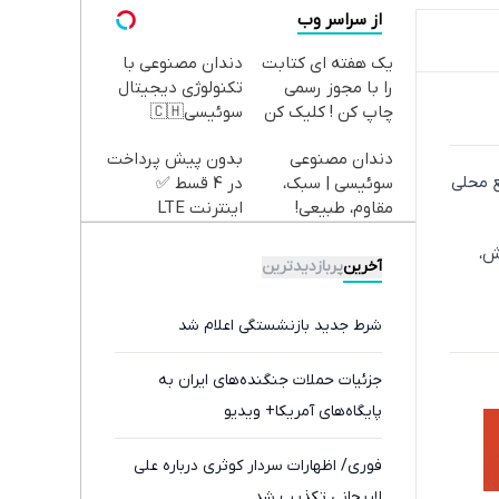
از سراسر وب
یک هفته ای کتابت
دندان مصنوعی با
را با مجوز رسمی
تکنولوژی دیجیتال
چاپ کن ! کلیک کن
سوئیسی🇨🇭
تا فرصت هست !
دندان مصنوعی
بدون پیش پرداخت
ع محلی
سوئیسی | سبک،
در 4 قسط ✅
مقاوم، طبیعی!
اینترنت LTE
ویزیت
پیشگامان + سیم
ش،
رایگان+پرداخت
کارت رایگان
آخرین
پربازدیدترین
اقساطی😍
شرط جدید بازنشستگی اعلام شد
جزئیات حملات جنگنده‌های ایران به
پایگاه‌های آمریکا+ ویدیو
فوری/ اظهارات سردار کوثری درباره علی
لاریجانی تکذیب شد