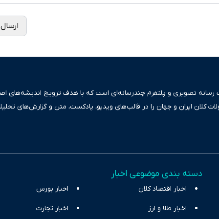
ارسال 
ک رسانه تصویری و پلتفرم چندرسانه‌ای است که با هدف ترویج اندیشه‌های اصیل
ولات کلان ایران و جهان را در قالب‌های ویدیو، پادکست، متن و گزارش‌های تحلیل
بعی دقیق و قابل اعتماد، فراتر از اطلاع‌رسانی صرف، به تبیین سیاست‌ها و کارک
ری، تجارت و حوزه‌های نوظهور می‌پردازد. اکوایران با پایبندی به اصول «انصاف
س آراء متنوع فراهم کرده و می‌کوشد با تفکیک حقایق مستند از ادعاهای بی‌اس
اقتصادی ارائه دهد. ما در اکوایران با تمرکز بر منافع اقتصاد رقابتی و آزادی انت
دسته بندی موضوعی اخبار
ر و بیکاری را جست‌وجو کرده و در کنار تحلیل آمارها، نیازهای خبری مخاطبان د
اخبار اقتصاد کلان
با رویکردی حرفه‌ای و روزآمد پوشش می‌دهیم.
اخبار بورس
اخبار طلا و ارز
اخبار تجارت