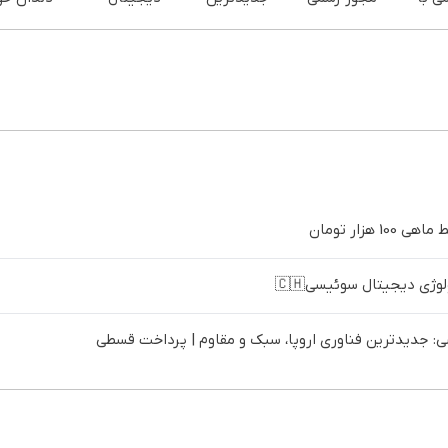
ژی
چاپ کن ! کلیک
فناوری اروپا،
سوئیسی🇨🇭
نصب آسا
ل |
کن تا فرصت
سبک و مقاوم |
پرداخت
پرداخت در 4
هست !
پرداخت قسطی
اقساطی 
 تهران
تهران
ژی دیجیتال سوئیسی🇨🇭
 جدیدترین فناوری اروپا، سبک و مقاوم | پرداخت قسطی