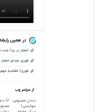
در همین رابطه
انفجار در یزد/ علت
فوری: صدای انفجار
فوری/ اطلاعیه مهم 
از سراسر وب
دندان مصنوعی
🦷 دند
سوئیسی |
مصنوع
سبک، مقاوم،
سوئیس