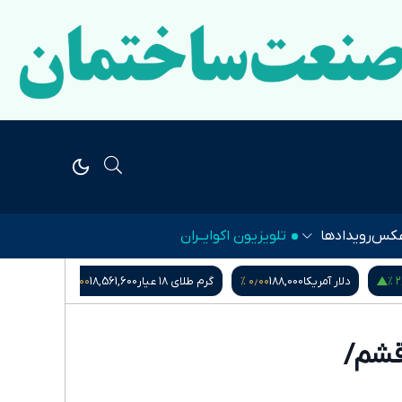
کس
رویدادها
تلویزیون اکوایــران
۰٫۰۰ %
۰٫۰۰ %
۰
گرم طلای ۱۸ عیار
18,561,600
مثقال طلا ۱۸ عیار
80,396,000
قشم/