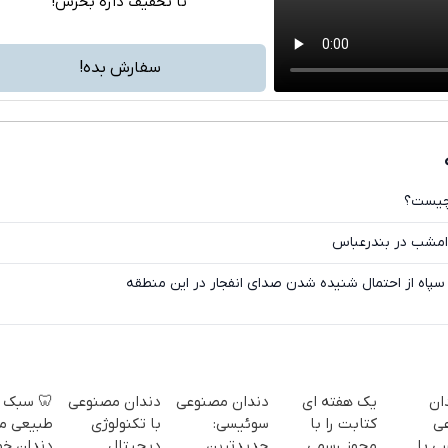
تا تخفیف داره بخرش!
تلگرام
واتساپ
سفارش بده!
فیسبوک
ایکس
انفجار
فوری: صدای انفجار
فوری/ اطلاعیه مهم سپاه از احتمال شنیده شدن صدای ا
 سبک و
دندان مصنوعی
دندان مصنوعی
یک هفته ای
🦷
یعی مثل
با تکنولوژی
سوئیسی:
کتابت را با
م
ان خودت!
دیجیتال
جدیدترین
مجوز رسمی
سوئی