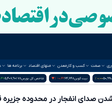
ری
صمت
کسب و کار
معدن
منهای اقتصاد
برنامه ها
ع
٫۰۰ %
۲٫۴۷ %
‎−۰٫۴۲ %
64,6
شاخص کل بورس
5,407,901.78
دلار آمریکا
188,000
دن صدای انفجار در محدوده جزیره 