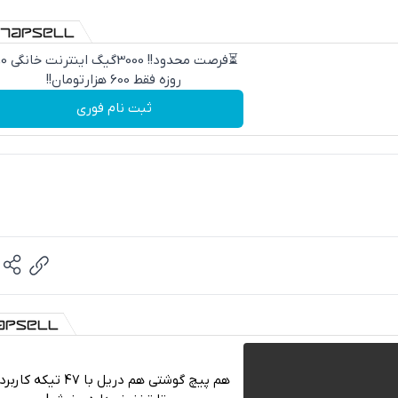
⏳فرصت محدود!! 000
روزه فقط 600 هزارتومان!!
ثبت نام فوری
هم پیچ گوشتی هم دریل با 47 تیکه ک