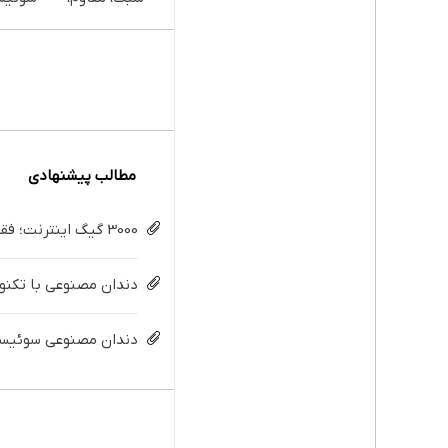
طبیعی! ویزیت
تکنولو
رایگان+پرداخت
دیجیتا
اقساطی😍
قسط |
مطالب پیشنهادی
3000 گیگ اینترنت؛ فقط ماهی 100 هزار تومان
دندان مصنوعی با تکنولو
دندان مصنوعی سوئیسی: