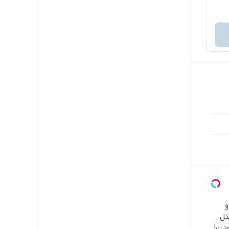

طب
دند