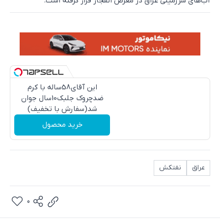
آب‌های سرزمینی عراق در معرض انفجار قرار گرفته است.
این آقای58ساله با کرم
ضدچروک جلبک10سال جوان
شد(سفارش با تخفیف)
خرید محصول
عراق
نفتکش
0