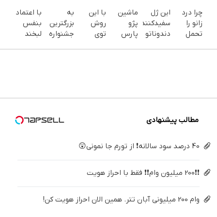
چرا درد
این ژل
ماشین
با این
به
با اعتماد
زانو را
سفیدکننده
پژو
روش
بزرگترین
بنفس
تحمل
دندوناتو
پارس
توی
جشنواره
لبخند
می‌کنی؟
در حد
برای
خونه،سفیدی
ایمپلنت
بزن (ژل
خیلی
لمینت
فروش
و زیبایی
تهران سر
سفیدکننده
ساده
سفید
داری؟
دندوناتو
بزنید ! |
دندان40%تخفیف)
درمنزل
میکنه
اینجا
برگردون
فقط ۲۵
درمانش
(40%تخفیف)
سریع
(40%off)
میلیون !
کن
بفروشش
مطالب پیشنهادی
40 درصد سود سالانه❗ از تورم جا نمونی😲
❗❗200 میلیون وام❗❗ فقط با احراز هویت
وام 200 میلیونی آبان تتر. همین الان احراز هویت کن!