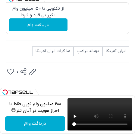
از تکنوپی تا 150 میلیون وام
بگیر بی قید و شرط
دریافت وام
ایران آمریکا
دونالد ترامپ
مذاکرات ایران آمریکا
0
200 میلیون وام فوری فقط با
احراز هویت در آبان تتر😍
تلگرام
دریافت وام
واتساپ