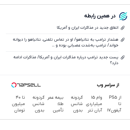
فیسبوک
در همین رابطه
ایکس
اتفاق جدید در مذاکرات ایران و آمریکا
هشدار ترامپ به نتانیاهو/ او در تماس تلفنی، نتانیاهو را دیوانه
خواند/ ترامپ به‌شدت عصبانی بوده و ...
پست جدید ترامپ درباره مذاکرات ایران و آمریکا/ مذاکرات ادامه
دارد؟
از سراسر وب
از PS5
وام 15
گردونه
بیمه عمر
گردونه
تا ۴۰
تا
میلیاردی
شانس
طلا:
شانس
میلیون
آیفون17
آبان تتر
بدون
تأمین
بدون
تومان
و بیت
| فوری،
پوچ |
آینده با
پوچ، از
اعتبار
کوین
فقط با
بچرخونش
امنیت و
آیفون17تا
بگیر
برنده شو
احراز
برنده
بازده بالا
PS5 و