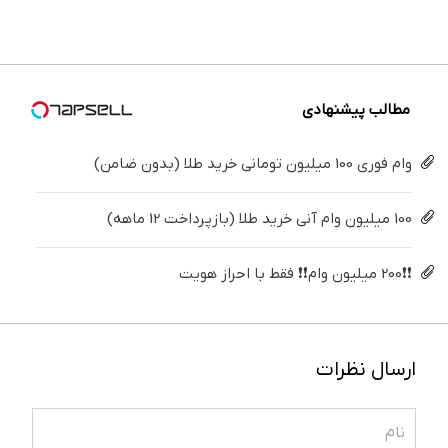
🔥
هویت
شو! 🔥😍
طلای
گردونه
دیجیتال
شانس
و دلار🔥
بدون
پوچ 💥
مطالب پیشنهادی
وام فوری 100 میلیون تومانی خرید طلا (بدون ضامن)
100 میلیون وام آنی خرید طلا (بازپرداخت 12 ماهه)
❗❗200 میلیون وام❗❗ فقط با احراز هویت
ارسال نظرات