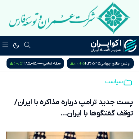
۰٫۵۴ %
۰٫۴۵ %
اونس طلای جهانی
4,265.45
سکه امامی
185,015,000
س
سیاست
پست جدید ترامپ درباره مذاکره با ایران/
توقف گفتگوها با ایران...