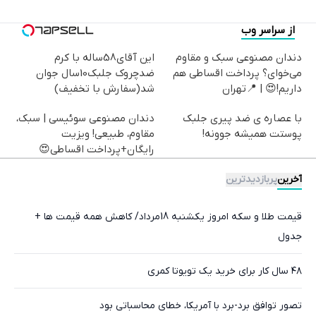
از سراسر وب
دندان مصنوعی سبک و مقاوم
این آقای58ساله با کرم
می‌خوای؟ پرداخت اقساطی هم
ضدچروک جلبک10سال جوان
داریم!😍 | 📍تهران
شد(سفارش با تخفیف)
با عصاره ی ضد پیری جلبک
دندان مصنوعی سوئیسی | سبک،
پوستت همیشه جوونه!
مقاوم، طبیعی! ویزیت
رایگان+پرداخت اقساطی😍
آخرین
پربازدیدترین
قیمت طلا و سکه امروز یکشنبه 18مرداد/ کاهش همه قیمت ها +
جدول
۴۸ سال کار برای خرید یک تویوتا کمری
تصور توافق برد-برد با آمریکا، خطای محاسباتی بود