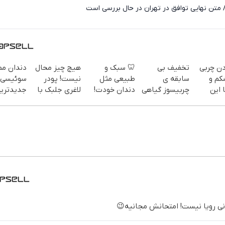
/ متن نهایی توافق در تهران در حال بررسی است
دن چربی
تخفیف بی
🦷 سبک و
هیچ چیز محال
دندان م
کم و
سابقه ی
طبیعی مثل
نیست! پودر
سوئیسی:
 این
چربیسوز گیاهی
دندان خودت!
لاغری جلبک با
جدیدتری
فقط تا امشب
نصب آسان و
تخفیف
فناوری ارو
سفارش
پرداخت
منتظرته!
سبک و مق
یف ویژه)
اقساطی 💳 📍
پرداخت 
تهران