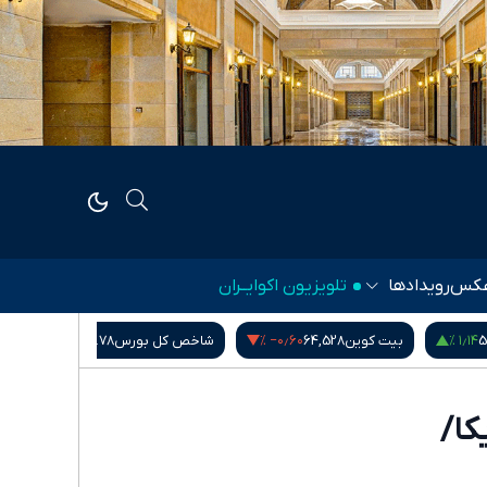
کس
رویدادها
تلویزیون اکوایــران
۰٫۰۰ %
‎−۰٫۶۰ %
۱٫۱۴ %
5
بیت کوین
64,528
شاخص کل بورس
5,407,901.78
کا/