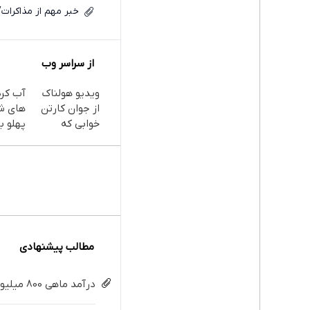
خبر مهم از مذاکرات
از سراسر وب
ویدیو هولناک
آب کر
از جوان کارتن
های ش
خوابی که
پهلو با
میلیاردر شد.
پودر
آموزش رایگان
جلبک(
با تخف
مطالب پیشنهادی
درآمد ماهی 800 میلیونی رویا نیست! امتحانش مجانیه😉