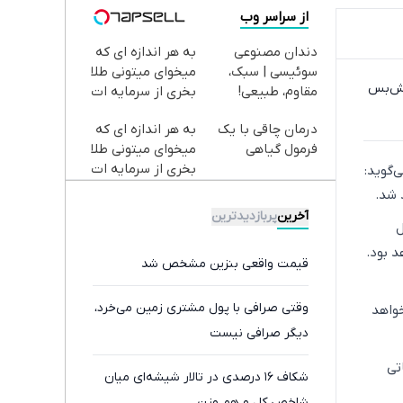
از سراسر وب
دندان مصنوعی
به هر اندازه ای که
سوئیسی | سبک،
میخوای میتونی طلا
آتش‌بس
مقاوم، طبیعی!
بخری از سرمایه ات
ویزیت
محافظت کنی
درمان چاقی با یک
به هر اندازه ای که
رایگان+پرداخت
فرمول گیاهی
میخوای میتونی طلا
اقساطی😍
بخری از سرمایه ات
‌گوید:
محافظت کنی
 شد.
آخرین
پربازدیدترین
ل
د بود.
قیمت واقعی بنزین مشخص شد
وقتی صرافی با پول مشتری زمین می‌خرد،
خواهد
دیگر صرافی نیست
تی
شکاف ۱۶ درصدی در تالار شیشه‌ای میان
شاخص کل و هم وزن