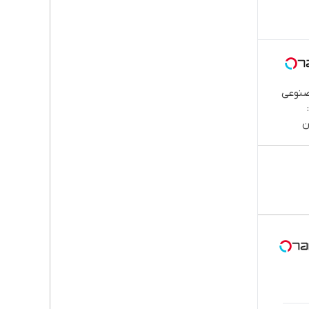
صنوعی
ن
پا،
اوم |
قسطی