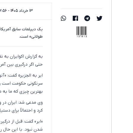
۱۳ خرداد ۱۴۰۵ - ۱۲:۵۶
137613
یک دیپلمات سابق آمریکای
طولانی» است.
به گزارش اکوایران به نق
حتی اگر درگیری بین آمری
ایر به الجزیره گفت: «آنها
سرنگونی حکومت است و آم
بهترین چیزی که ما به 
وی مدعی شد: ایران در و
کرد و احتمالاً برای دست
«ایر» گفت: قبل از درگی
شدن نبود. با این حال ر