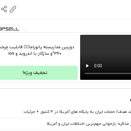
دوربین مداربسته پانوراما👈🏻 قابلیت چر
360°و سازگار با اندروید و ios
تلگرام
واتساپ
تخفیف ویژه!
فیسبوک
ایکس
 حملات ایران به پایگاه های آمریکا در 3 کشور + جزئیات
مذاکره؛ بازخوانی مهم‌ترین اختلافات ایران و آمریکا