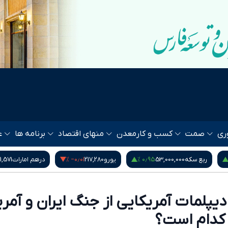
ری
صمت
کسب و کار
معدن
منهای اقتصاد
برنامه ها
ع
‎−۰٫۰۱ %
۰٫۹۵ %
ربع سکه
53,000,000
یورو
217,280
درهم امارات
1,571
پلمات آمریکایی از جنگ ایران و آمری
 کدام است؟