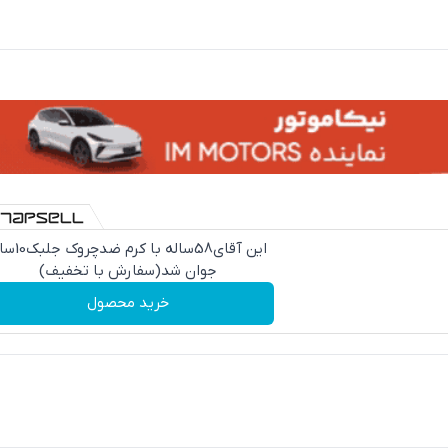
این آقای58ساله با کرم ض
جوان شد(سفارش با تخفیف)
خرید محصول