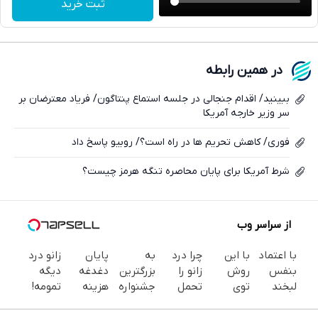
ثبت خرید
واتساپ
فیسبوک
در همین رابطه
ایکس
ببینید/ اقدام جنجالی در جلسه استماع پنتاگون/ فریاد معترضان بر
سر وزیر خارجه آمریکا
فوری/ کاهش تحریم ها در راه است؟/ روبیو پاسخ داد
شرط آمریکا برای پایان محاصره تنگه هرمز چیست؟
از سراسر وب
با اعتماد
با این
چرا درد
به
پایان
زانو درد
بنفس
روش
زانو را
بزرگترین
دغدغه
دیگه
لبخند
توی
تحمل
جشنواره
هزینه
تمومه!
بزن (ژل
خونه،سفیدی
می‌کنی؟
ایمپلنت
های
در خانه