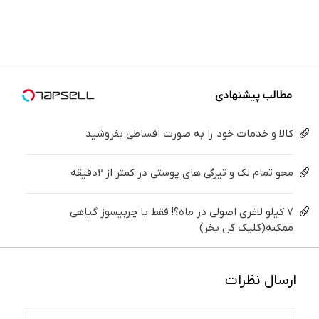
سفیدکننده
و زیبایی
خیلی
تهران سر
دندان
درمانش
دندان40%تخفیف)
دندوناتو
ساده
بزنید ! |
پزشکی با
کن ◀
برگردون
درمنزل
فقط ۲۵
پک
پرسش‌نامه
(40%off)
درمانش
میلیون !
سفید
▶
کن
کننده
خانگی
مطالب پیشنهادی
کالا و خدمات خود را به صورت اقساطی بفروشید
محو تمام لک و تیرگی های پوستی در کمتر از 2دقیقه
۷ کیلو لاغری اصولی در ماه؟! فقط با چربیسوز گیاهی
ممکنه(کلیک کن بخر)
ارسال نظرات