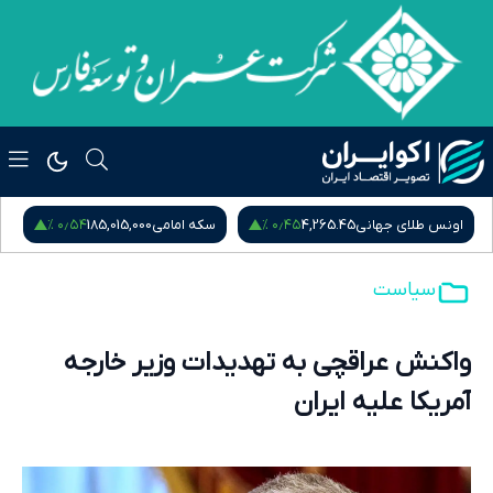
۰٫۵۴ %
۰٫۴۵ %
اونس طلای جهانی
4,265.45
سکه امامی
185,015,000
س
سیاست
واکنش عراقچی به تهدیدات وزیر خارجه
آمریکا علیه ایران