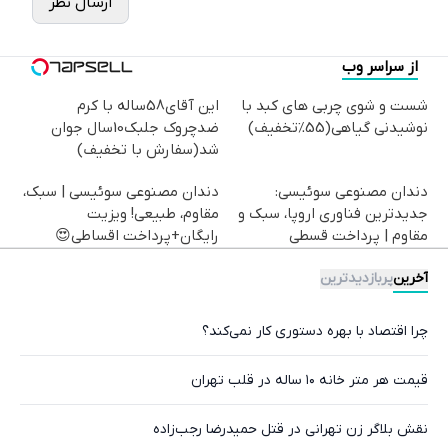
ارسال نظر
از سراسر وب
شست و شوی چربی های کبد با
این آقای58ساله با کرم
نوشیدنی گیاهی(55%تخفیف)
ضدچروک جلبک10سال جوان
شد(سفارش با تخفیف)
دندان مصنوعی سوئیسی:
دندان مصنوعی سوئیسی | سبک،
جدیدترین فناوری اروپا، سبک و
مقاوم، طبیعی! ویزیت
مقاوم | پرداخت قسطی
رایگان+پرداخت اقساطی😍
آخرین
پربازدیدترین
چرا اقتصاد با بهره دستوری کار نمی‌کند؟
قیمت هر متر خانه ۱۰ ساله در قلب تهران
نقش بلاگر زن تهرانی در قتل حمیدرضا رجب‌زاده