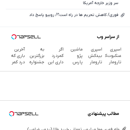
سر وزیر خارجه آمریکا
فوری/ کاهش تحریم ها در راه است؟/ روبیو پاسخ داد
از سراسر وب
اسپری
اسپری
ماشین
اگر
به
آخرین
عنکبوت‌‌کش
بیدکش
پژو
کمردرد
بزرگترین
باری که
تارومار
تارومار
پارس
داری این
جشنواره
درد کمر
ازبین‌برنده
با
برای
فیلم رو
ایمپلنت
داری!
انواع
اثرفوری ،
فروش
ببین!
تهران سر
◗پرسش‌نامه
عنکبوت
محافظ
داری؟
◗پرسش‌نامه
بزنید ! |
رو پر
لباس در
اینجا
رو پر
فقط ۲۵
کن◖
مقابل
سریع
کن◖
میلیون !
بید
بفروشش
مطالب پیشنهادی
وام فوری 100 میلیون تومانی خرید طلا (بدون ضامن)