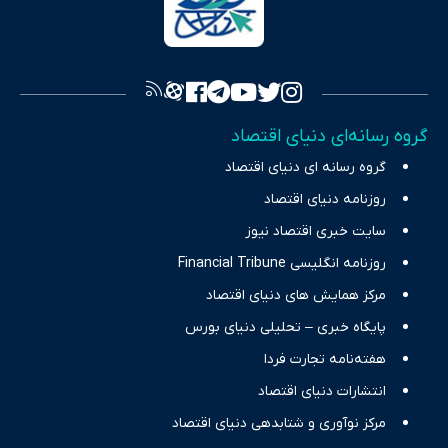
سرمایه‌گذاری، تجارت و حوزه‌های نوظهور می‌پردازد. اکوایران با پایبندی
به اصول «انصاف، امانت و صداقت»، بستری برای انعکاس آراء متنوع
فراهم کرده و می‌کوشد با تفکیک حقایق مستند از ادعاهای بی‌اساس،
تصویری شفاف از واقعیت‌های اقتصادی ارائه دهد. ما در اکوایران با
تمرکز بر منافع اقتصاد رقابتی و آزادی انتخاب، راهکارهای چیرگی بر
گروه رسانه‌ای دنیای اقتصاد
چالش‌های فقر و بیکاری را جست‌وجو کرده و در کنار تحلیل آمارها،
گروه رسانه ای دنیای اقتصاد
نیازهای خبری مخاطبان در حوزه‌های اثرگذار بر اقتصاد را با رویکردی
حرفه‌ای و روزآمد پوشش می‌دهیم.
روزنامه دنیای اقتصاد
سایت خبری اقتصاد نیوز
روزنامه انگلیسی Financial Tribune
مرکز همایش های دنیای اقتصاد
پایگاه خبری – تحلیلی دنیای بورس
هفته‌نامه تجارت فردا
انتشارات دنیای اقتصاد
مرکز نوآوری و شتابدهی دنیای اقتصاد