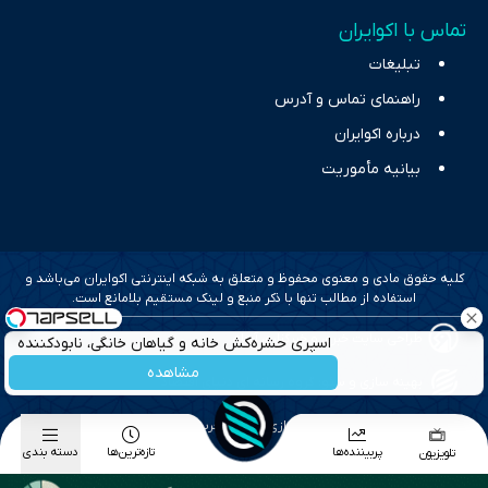
تماس با اکوایران
تبلیغات
راهنمای تماس و آدرس
درباره اکوایران
بیانیه مأموریت
کلیه حقوق مادی و معنوی محفوظ و متعلق به شبکه اینترنتی اکوایران می‌باشد و
استفاده از مطالب تنها با ذکر منبع و لینک مستقیم بلامانع است.
طراحی سایت خبری و خبرگزاری آسام
اسپری حشره‌کش خانه و گیاهان خانگی، نابودکننده
انواع حشرات خانگی و آفات
مشاهده
بهینه سازی و سئو؛ گروه رسانه ای دنیای اقتصاد
طراحی گرافیک و پیاده سازی؛ برآیند تجربه
پربیننده‌ها
تازه‌ترین‌ها
دسته بندی
تلویزیون