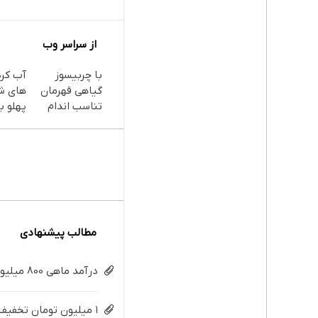
از سراسر وب
با چربیسوز
آب کر
گیاهی قهرمان
های ش
تناسب اندام
پهلو با
شو60%تخفیف
پودر
جلبک(
با تخف
مطالب پیشنهادی
درآمد ماهی 800 میلیونی رویا نیست! امتحانش مجانیه😉
۱ میلیون تومان تخفیف داروهای لاغری منتخب با ارسال از داروخانه نزدیکت