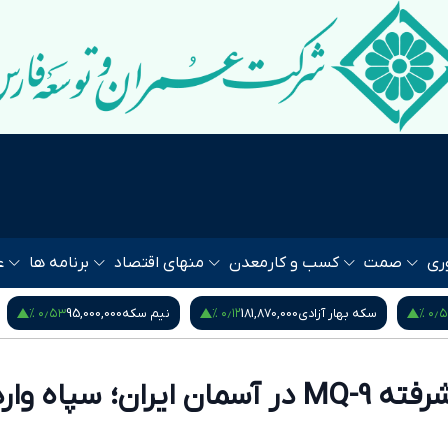
ری
صمت
کسب و کار
معدن
منهای اقتصاد
برنامه ها
ع
۰٫۵۳ %
۰٫۱۲ %
۰٫۵۴
سکه بهار آزادی
181,870,000
نیم سکه
95,000,000
شکار پهپاد پیشرفته MQ-9 در آسمان ایران؛ سپا