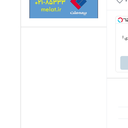
0
اربردی !