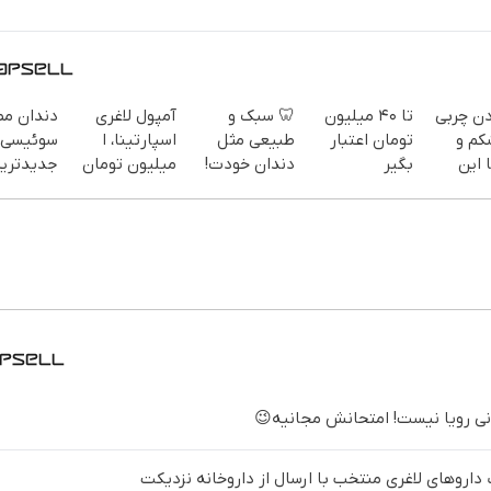
دن چربی
تا ۴۰ میلیون
🦷 سبک و
آمپول لاغری
دندان م
کم و
تومان اعتبار
طبیعی مثل
اسپارتینا، ا
سوئیسی:
 این
بگیر
دندان خودت!
میلیون تومان
جدیدتری
نصب آسان و
ارزان‌تر از
فناوری ارو
سفارش
پرداخت
همه‌جا!
سبک و مق
یف ویژه)
اقساطی 💳 📍
پرداخت 
تهران