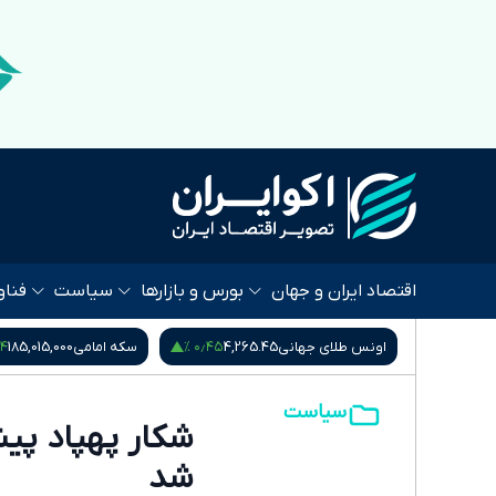
اقتصاد ایران و جهان
بورس و بازارها
سیاست
فناو
 %
۰٫۴۵ %
۰٫۵۷ %
80,
اونس طلای جهانی
4,265.45
سکه امامی
185,015,000
سیاست
شد