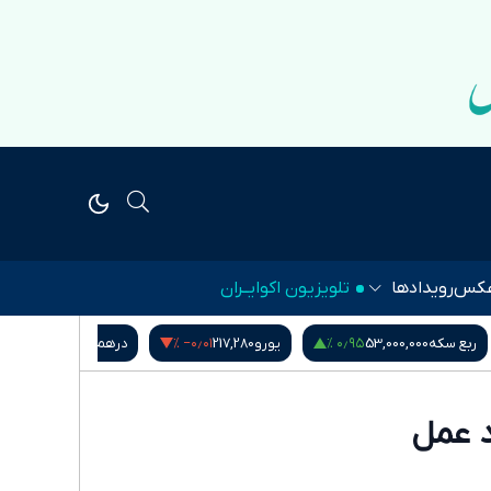
کس
رویدادها
تلویزیون اکوایــران
۱٫۱۴ %
‎−۰٫۰۱ %
۰٫۹۵ %
ربع سکه
53,000,000
یورو
217,280
درهم امارات
51,571
ه وارد عمل