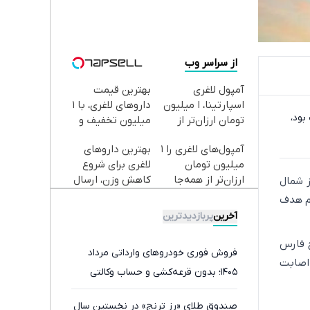
از سراسر وب
آمپول لاغری
بهترین قیمت
اسپارتینا، ا میلیون
داروهای لاغری، با ۱
 بود،
تومان ارزان‌تر از
میلیون تخفیف و
همه‌جا!
ارسال از داروخانه‌
آمپول‌های لاغری را ۱
بهترین داروهای
میلیون تومان
لاغری برای شروع
ارزان‌تر از همه‌جا
کاهش وزن، ارسال
 عمومی سپاه اعلام کرد یک فروند پهپاد MQ-۹ که از شمال
بخر!
از داروخانه های
جم هدف
نزدیکت!
آخرین
پربازدیدترین
سمان شمال خلیج فارس
فروش فوری خودروهای وارداتی مرداد
 اصابت
۱۴۰۵؛ بدون قرعه‌کشی و حساب وکالتی
صندوق طلای «رز ترنج» در نخستین سال