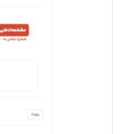
پهپاد