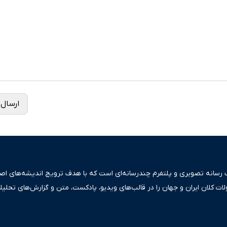
ارسال 
ک رسانه تصویری و پلتفرم چندرسانه‌ای است که با هدف ترویج اندیشه‌های اصیل
ولات کلان ایران و جهان را در قالب‌های ویدیو، پادکست، متن و گزارش‌های تحلیل
بعی دقیق و قابل اعتماد، فراتر از اطلاع‌رسانی صرف، به تبیین سیاست‌ها و کارک
ری، تجارت و حوزه‌های نوظهور می‌پردازد. اکوایران با پایبندی به اصول «انصاف