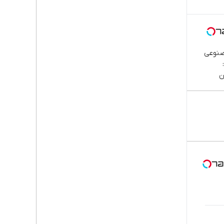
صنوعی
ن
پا،
اوم |
قسطی