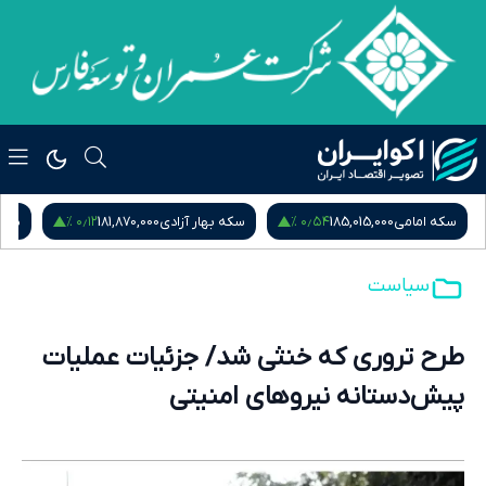
۰٫۱۲ %
۰٫۵۴ %
سکه امامی
185,015,000
سکه بهار آزادی
181,870,000
نیم
سیاست
طرح تروری که خنثی شد/ جزئیات عملیات
پیش‌دستانه نیروهای امنیتی