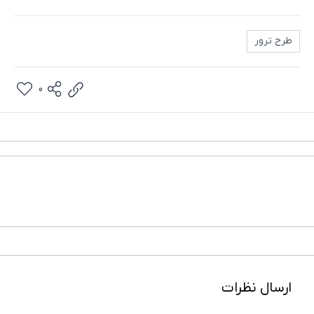
طرح ترور
0
تلگرام
واتساپ
فیسبوک
ارسال نظرات
ایکس