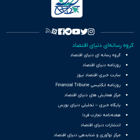
سرمایه‌گذاری، تجارت و حوزه‌های نوظهور می‌پردازد. اکوایران با پایبندی
به اصول «انصاف، امانت و صداقت»، بستری برای انعکاس آراء متنوع
فراهم کرده و می‌کوشد با تفکیک حقایق مستند از ادعاهای بی‌اساس،
تصویری شفاف از واقعیت‌های اقتصادی ارائه دهد. ما در اکوایران با
تمرکز بر منافع اقتصاد رقابتی و آزادی انتخاب، راهکارهای چیرگی بر
گروه رسانه‌ای دنیای اقتصاد
چالش‌های فقر و بیکاری را جست‌وجو کرده و در کنار تحلیل آمارها،
گروه رسانه ای دنیای اقتصاد
نیازهای خبری مخاطبان در حوزه‌های اثرگذار بر اقتصاد را با رویکردی
حرفه‌ای و روزآمد پوشش می‌دهیم.
روزنامه دنیای اقتصاد
سایت خبری اقتصاد نیوز
روزنامه انگلیسی Financial Tribune
مرکز همایش های دنیای اقتصاد
پایگاه خبری – تحلیلی دنیای بورس
هفته‌نامه تجارت فردا
انتشارات دنیای اقتصاد
مرکز نوآوری و شتابدهی دنیای اقتصاد