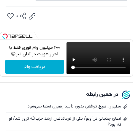
0
200 میلیون وام فوری فقط با
احراز هویت در آبان تتر😍
تلگرام
دریافت وام
واتساپ
فیسبوک
در همین رابطه
ایکس
مطهری: هیچ توافقی بدون تأیید رهبری امضا نمی‌شود
ادعای جنجالی تل‌آویو/ یکی از فرماندهان ارشد حزب‌الله ترور شد/ او
که بود؟