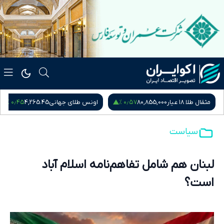
۰٫۴۵ %
۰٫۵۷ %
مثقال طلا ۱۸ عیار
80,855,000
اونس طلای جهانی
4,265.45
سیاست
لبنان هم شامل تفاهم‌نامه اسلام آباد
است؟