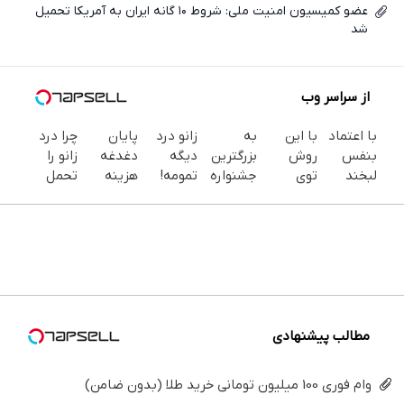
عضو کمیسیون امنیت ملی: شروط ۱۰ گانه ایران به آمریکا تحمیل
شد
از سراسر وب
با اعتماد
با این
به
زانو درد
پایان
چرا درد
بنفس
روش
بزرگترین
دیگه
دغدغه
زانو را
لبخند
توی
جشنواره
تمومه!
هزینه
تحمل
بزن (ژل
خونه،سفیدی
ایمپلنت
در خانه
های
می‌کنی؟
سفیدکننده
و زیبایی
تهران
درمانش
دندان
خیلی
دندان40%تخفیف)
دندوناتو
خوش
کن ◀
پزشکی با
ساده
برگردون
اومدید! |
پرسش‌نامه
پک
درمنزل
(40%off)
فقط ۲۵
▶
سفید
درمانش
میلیون !
کننده
کن
خانگی
مطالب پیشنهادی
وام فوری 100 میلیون تومانی خرید طلا (بدون ضامن)