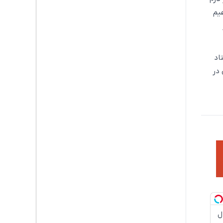
یم
اد
در
دچروک جلبک10سال