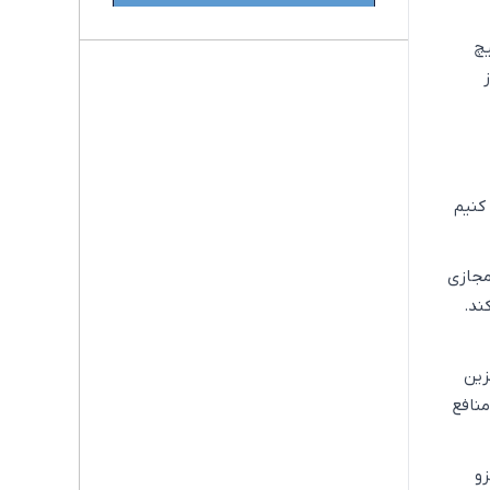
یچ
کنیم
مجازی
ند.
زین
منافع
و