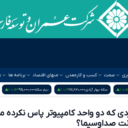
ری
صمت
کسب و کار
معدن
منهای اقتصاد
برنامه ها
ع
۰٫۹۵ %
۰٫۵۳ %
نیم سکه
95,000,000
ربع سکه
53,000,000
یورو
80
ی که دو واحد کامپیوتر پاس نکرده م
نت صداوسیما؟