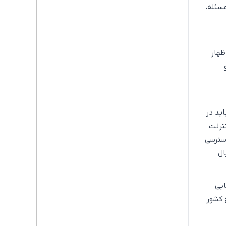
سئله،
ظهار
ید در
ترنت
سترسی
ال
ایی
 کشور