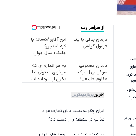
از سراسر وب
درمان چاقی با یک
این آقای58ساله با
فرمول گیاهی
کرم ضدچروک
جلبک10سال جوان
 درصد مردم مخالف
شد(سفارش با
دندان مصنوعی
به هر اندازه ای که
تخفیف)
ل‌های
سوئیسی | سبک،
میخوای میتونی طلا
 کرد.
مقاوم، طبیعی!
بخری از سرمایه ات
 در نهایت ما نمی توانیم نظر اقلیت را به اکثریت تحمیل کنیم. براساس نظرسنجی خود صداوسیما نیز ۶۳
ویزیت
محافظت کنی
‌شود
رایگان+پرداخت
آخرین
پربازدیدترین
شود.
اقساطی😍
ایران چگونه دست بالای تجارت مواد
 برابر
غذایی در منطقه را از دست داد؟
به
سب
ببینید؛ چند درصد از موشک‌های ایران