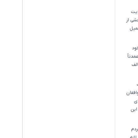
موضوع حمایت
شی از
حمیل
ود
عمدتاً
لف
افقان
ی
این
ردم
لازم