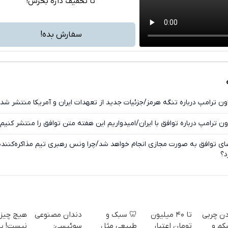
تا تخفیف داره بخرش!
تلگرام
واتساپ
سفارش بده!
فیسبوک
ایکس
ون ترامپ درباره تنگه هرمز/جزئیات جدید از تعهدات ایران و آمریکا منتشر شد
ون ترامپ درباره توافق با ایران/امیدواریم این هفته متن توافق را منتشر کنیم
ی توافق به صورت مجازی انجام خواهد شد/چرا ونس رهبری تیم مذاکره‌کننده
د؟
دن چربی
تا ۴۰ میلیون
🦷 سبک و
دندان مصنوعی
هیچ چیز 
کم و
تومان اعتبار
طبیعی مثل
سوئیسی:
نیست! پو