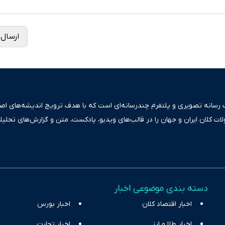
ارسال 
ک رسانه تصویری و پلتفرم چندرسانه‌ای است که با هدف ترویج اندیشه‌های اصیل
ولات کلان ایران و جهان را در قالب‌های ویدیو، پادکست، متن و گزارش‌های تحلیل
بعی دقیق و قابل اعتماد، فراتر از اطلاع‌رسانی صرف، به تبیین سیاست‌ها و کارک
ری، تجارت و حوزه‌های نوظهور می‌پردازد. اکوایران با پایبندی به اصول «انصاف
س آراء متنوع فراهم کرده و می‌کوشد با تفکیک حقایق مستند از ادعاهای بی‌اس
اقتصادی ارائه دهد. ما در اکوایران با تمرکز بر منافع اقتصاد رقابتی و آزادی انت
دسته بندی موضوعی اخبار
ر و بیکاری را جست‌وجو کرده و در کنار تحلیل آمارها، نیازهای خبری مخاطبان د
اخبار اقتصاد کلان
با رویکردی حرفه‌ای و روزآمد پوشش می‌دهیم.
اخبار بورس
اخبار طلا و ارز
اخبار تجارت