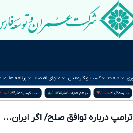
ری
صمت
کسب و کار
معدن
منهای اقتصاد
برنامه ها
ع
‎−۰٫۶۰ %
۱٫۱۴ %
‎−۰٫۰۱ %
یورو
217,280
درهم امارات
51,571
بیت کوین
64,528
امپ درباره توافق صلح/ اگر ایران...