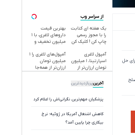
از سراسر وب
یک هفته ای کتابت
بهترین قیمت
را با مجوز رسمی
داروهای لاغری، با ۱
چاپ کن ! کلیک کن
میلیون تخفیف و
تا فرصت هست !
ارسال از داروخانه‌
آمپول لاغری
آمپول‌های لاغری را ۱
رای حل
اسپارتینا، ا میلیون
میلیون تومان
تومان ارزان‌تر از
ارزان‌تر از همه‌جا
همه‌جا!
بخر!
صلح
آخرین
پربازدیدترین
پزشکیان مهم‌ترین نگرانی‌اش را اعلام کرد
کاهش اشتغال آمریکا در ژوئیه؛ نرخ
بیکاری چرا پایین آمد؟