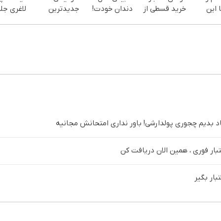
 این
خرید قسطی از
دندان خودت!
جدیدترین
لاغری جل
دیجی پی
نصب آسان و
فناوری اروپا،
تخفیف
سفارش
پرداخت
سبک و مقاوم |
منتظرته!
یف ویژه)
اقساطی 💳 📍
پرداخت قسطی
تهران
د بدیم چجوری پولدارشی! باور نداری امتحانش مجانیه