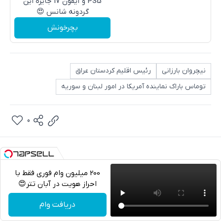
PS5 و آیفون 17 جایزه این
گردونه شانس 😍
بچرخونش
نیچروان بارزانی
رئیس اقلیم کردستان عراق
توماس باراک نماینده آمریکا در امور لبنان و سوریه
0
200 میلیون وام فوری فقط با
احراز هویت در آبان تتر😍
تلگرام
دریافت وام
واتساپ