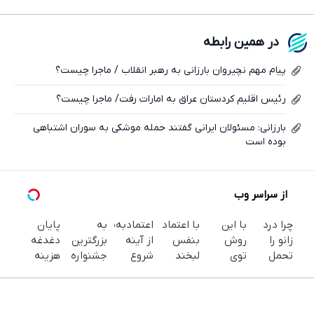
فیسبوک
در همین رابطه
ایکس
پیام مهم نچیروان بارزانی به رهبر انقلاب / ماجرا چیست؟
رئیس اقلیم کردستان عراق به امارات رفت/ ماجرا چیست؟
بارزانی: مسئولان ایرانی گفتند حمله موشکی به سوران اشتباهی
بوده است
از سراسر وب
چرا درد
با این
با اعتماد
به
اعتمادبه‌نفس
پایان
زانو را
روش
بنفس
از آینه
بزرگترین
دغدغه
تحمل
توی
لبخند
شروع
جشنواره
هزینه
می‌کنی؟
خونه،سفیدی
بزن (ژل
میشه...
ایمپلنت
های
خیلی
و زیبایی
سفیدکننده
تهران سر
دندان
ساده
دندوناتو
دندان40%تخفیف)
بزنید ! |
پزشکی با