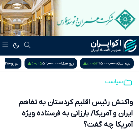
۰٫۹۵ %
۰٫۵۳ %
نیم سکه
95,000,000
ربع سکه
53,000,000
یورو
217,280
سیاست
واکنش رئیس اقلیم کردستان به تفاهم
ایران و آمریکا/ بارزانی به فرستاده ویژه
آمریکا چه گفت؟