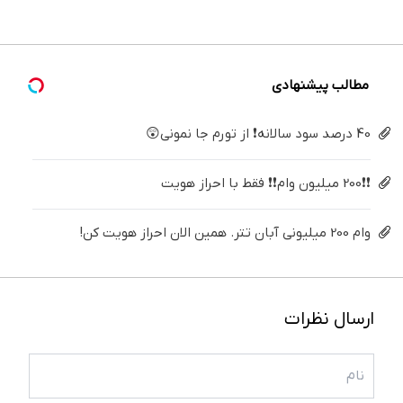
درمنزل
برگردون
فقط ۲۵
پک
درمانش
(40%off)
میلیون !
سفید
کن
کننده
خانگی
مطالب پیشنهادی
40 درصد سود سالانه❗ از تورم جا نمونی😲
❗❗200 میلیون وام❗❗ فقط با احراز هویت
وام 200 میلیونی آبان تتر. همین الان احراز هویت کن!
ارسال نظرات