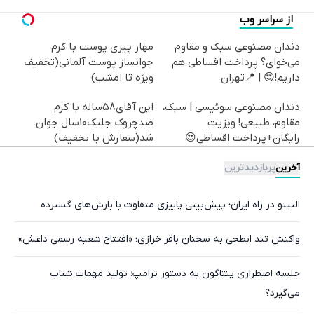
از سراسر وب
دندان مصنوعی سبک و مقاوم
مهار پیری پوست با کرم
می‌خوای؟ پرداخت اقساطی هم
جوانساز پوست آلمانی(تخفیف
داریم!😍 | 📍تهران
ویژه تا امشب)
دندان مصنوعی سوئیسی | سبک،
این آقای58ساله با کرم
مقاوم، طبیعی! ویزیت
ضدچروک جلبک10سال جوان
رایگان+پرداخت اقساطی😍
شد(سفارش با تخفیف)
آخرین
پربازدیدترین
النینو در راه ایران؛ پیش‌بینی پاییزی متفاوت با بارش‌های گسترده
واکنش تند ابطحی به سخنان باقر خرازی؛ «افتتاح شعبه رسمی داعش»
جلسه اضطراری پنتاگون به دستور ترامپ؛ تولید مهمات شتاب
می‌گیرد؟