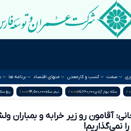
ری
صمت
کسب و کار
معدن
منهای اقتصاد
برنامه ها
ع
۰٫۰۰ %
۰٫۰۰ %
۰٫
سکه بهار آزادی
181,660,000
نیم سکه
94,500,000
ربع سک
نی: آقامون رو زیر خرابه و بمباران ول
ا نمی‌گذاریم!