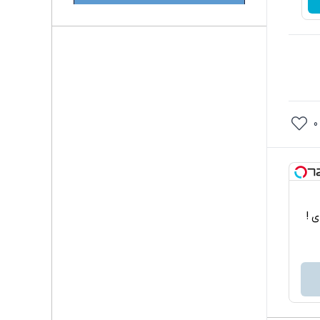
0
اربردی !