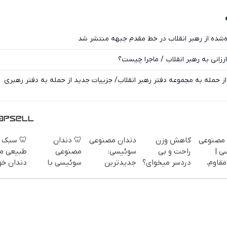
ایکس
عکس‌های کمتر دیده‌شده از رهبر انقلاب در خط 
پیام مهم نچیروان بارزانی به رهبر ا
ناگفته‌های شنیدنی از حمله به مجموعه دفتر رهبر انقلاب/ جزییات جدید از 
 سبک و
🦷 دندان
دندان مصنوعی
کاهش وزن
دندان م
یعی مثل
مصنوعی
سوئیسی:
راحت و بی
سوئ
ان خودت!
سوئیسی با
جدیدترین
دردسر میخوای؟
سبک، 
 آسان و
تکنولوژی
فناوری اروپا،
پودر جلبک رو
طبیعی! 
پرداخت
دیجیتال |
سبک و مقاوم |
با نصف قیمت
رایگان+پ
طی 💳 📍
پرداخت در 4
پرداخت قسطی
بخر!
اقس
تهران
قسط |📍 تهران