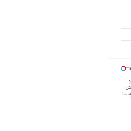

طب
دند
نصب
اقسا