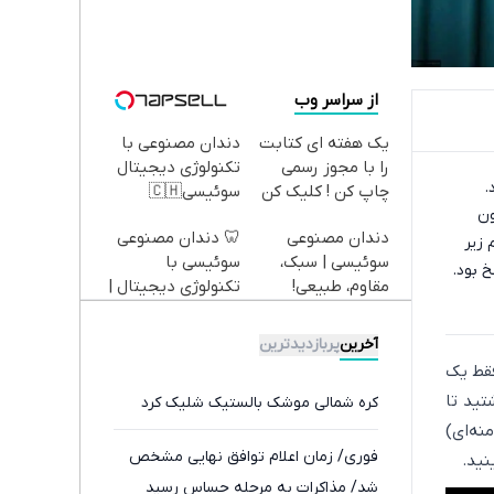
از سراسر وب
یک هفته ای کتابت
دندان مصنوعی با
را با مجوز رسمی
تکنولوژی دیجیتال
.
چاپ کن ! کلیک کن
سوئیسی🇨🇭
ون
تا فرصت هست !
دندان مصنوعی
🦷 دندان مصنوعی
 زیر
سوئیسی | سبک،
سوئیسی با
خ بود.
مقاوم، طبیعی!
تکنولوژی دیجیتال |
ویزیت
پرداخت در 4 قسط |
رایگان+پرداخت
📍 تهران
آخرین
پربازدیدترین
اقساطی😍
فقط یک
تید تا
کره شمالی موشک بالستیک شلیک کرد
نه‌ای)
فوری/ زمان اعلام توافق نهایی مشخص
نید.
شد/ مذاکرات به مرحله حساس رسید