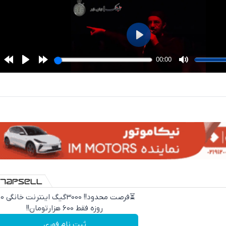
⏳فرصت محدود!! 000
روزه فقط 600 هزارتومان!!
ثبت نام فوری