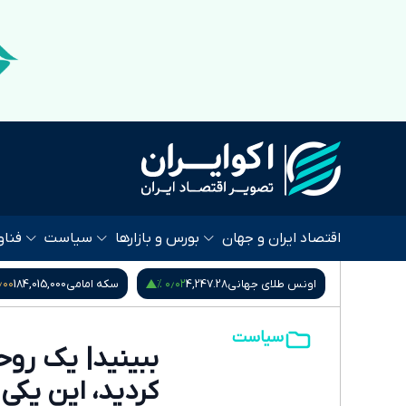
اقتصاد ایران و جهان
بورس و بازارها
سیاست
فناو
۰۰ %
۰٫۰۲ %
۰٫۰۰ %
80,396
اونس طلای جهانی
4,247.28
سکه امامی
184,015,000
سیاست
ببینید| یک روحا
کردید، این یکی ر