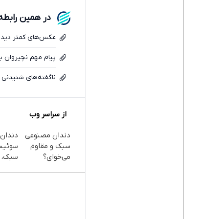
در همین رابطه
عکس‌های کمتر دیده‌
پیام مهم نچیروان با
ناگفته‌های شنیدنی 
از سراسر وب
دندان مصنوعی
دندان
سبک و مقاوم
سوئیس
می‌خوای؟
سبک، م
پرداخت
طبیعی
اقساطی هم
رایگا
داریم!😍 | 📍
اقساط
تهران