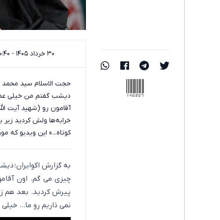
۳۰ خرداد ۱۴۰۵ - ۱۰:۴۰
140207
حجت الاسلام سید محمد ان
دیشب گفتم من خیلی عصبا
آقامون رو (شهید آیت الل
خرابه‌ها ولش کردید زیر بم
کوتاه...» این ویدیو که مو
به گزارش اکوایران؛ دیش
چیزی می گم. اون آقامو
پیرش کردید. بعد هم زیر
نمی ذاریم رو ما... خیلی 