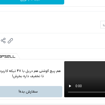
ن
هم پیچ گوشتی هم دریل با 47 تیکه ک
تا تخفیف داره بخرش!
تلگرام
واتساپ
سفارش بده!
فیسبوک