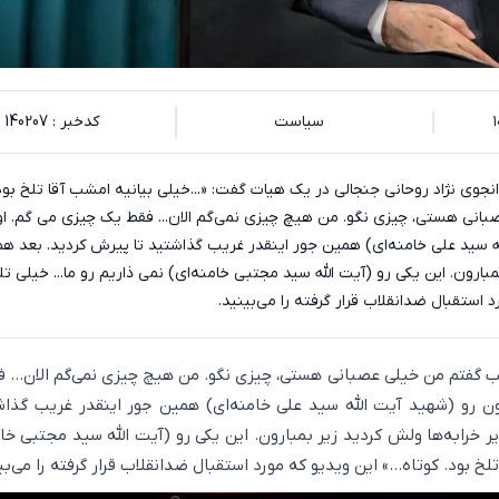
سیاست
کدخبر : 140207
جوی نژاد روحانی جنجالی در یک هیات گفت: «...خیلی بیانیه امشب آقا تلخ بود
نی هستی، چیزی نگو. من هیچ چیزی نمی‌گم الان... فقط یک چیزی می گم. ا
ه سید علی خامنه‌ای) همین جور اینقدر غریب گذاشتید تا پیرش کردید. بعد هم
بارون. این یکی رو (آیت الله سید مجتبی خامنه‌ای) نمی ذاریم رو ما... خیلی تل
رد استقبال ضدانقلاب قرار گرفته را می‌بینید.
ب گفتم من خیلی عصبانی هستی، چیزی نگو. من هیچ چیزی نمی‌گم الان... 
ن رو (شهید آیت الله سید علی خامنه‌ای) همین جور اینقدر غریب گذاش
 خرابه‌ها ولش کردید زیر بمبارون. این یکی رو (آیت الله سید مجتبی خام
تلخ بود. کوتاه...» این ویدیو که مورد استقبال ضدانقلاب قرار گرفته را می‌بی