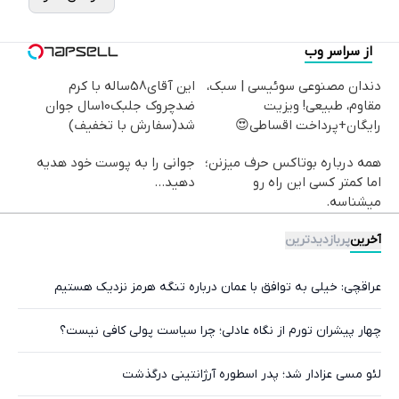
از سراسر وب
دندان مصنوعی سوئیسی | سبک،
این آقای58ساله با کرم
مقاوم، طبیعی! ویزیت
ضدچروک جلبک10سال جوان
رایگان+پرداخت اقساطی😍
شد(سفارش با تخفیف)
همه درباره بوتاکس حرف میزنن؛
جوانی را به پوست خود هدیه
اما کمتر کسی این راه رو
دهید...
میشناسه.
آخرین
پربازدیدترین
عراقچی: خیلی به توافق با عمان درباره تنگه هرمز نزدیک هستیم
چهار پیشران تورم از نگاه عادلی؛ چرا سیاست پولی کافی نیست؟
لئو مسی عزادار شد؛ پدر اسطوره آرژانتینی درگذشت