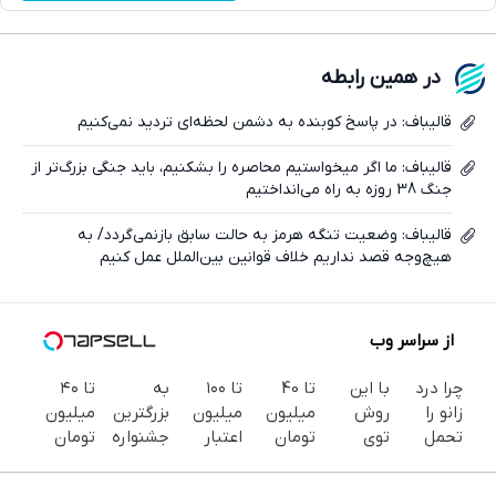
واتساپ
فیسبوک
در همین رابطه
ایکس
قالیباف: در پاسخ کوبنده به دشمن لحظه‌ای تردید نمی‌کنیم
قالیباف: ما اگر میخواستیم محاصره را بشکنیم، باید جنگی بزرگ‌تر از
جنگ 38 روزه به راه می‌انداختیم
قالیباف: وضعیت تنگه هرمز به حالت سابق بازنمی‌گردد/ به
هیچ‌وجه قصد نداریم خلاف قوانین بین‌الملل عمل کنیم
از سراسر وب
چرا درد
با این
تا 40
تا ۱۰۰
به
تا ۴۰
زانو را
روش
میلیون
میلیون
بزرگترین
میلیون
تحمل
توی
تومان
اعتبار
جشنواره
تومان
می‌کنی؟
خونه،سفیدی
اعتبار
خرید
ایمپلنت
اعتبار
خیلی
و زیبایی
فوری ،
قسطی
تهران سر
خرید