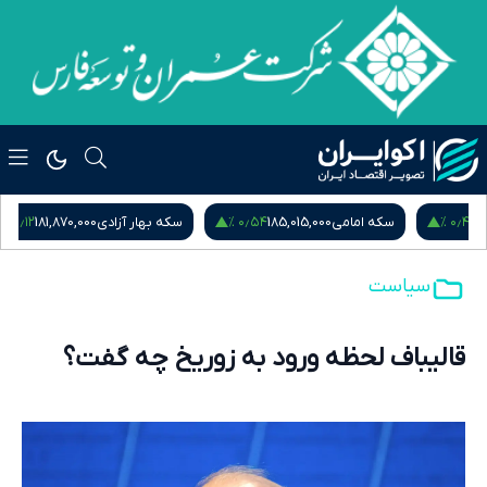
۰٫۱۲ %
۰٫۵۴ %
سکه امامی
185,015,000
سکه بهار آزادی
181,870,000
نیم
سیاست
قالیباف لحظه ورود به زوریخ چه گفت؟