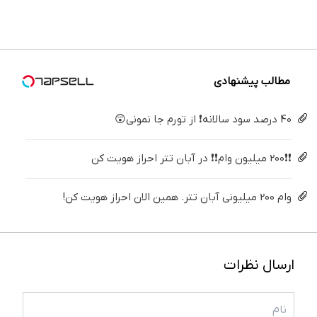
ساده
دندوناتو
داری؟
طبیعی!
بزنید ! |
کن ◀
درمنزل
برگردون
اینجا
ویزیت
فقط ۲۵
پرسش‌نامه
درمانش
(40%off)
سریع
رایگان+پرداخت
میلیون !
▶
کن
بفروشش
اقساطی
😍
مطالب پیشنهادی
40 درصد سود سالانه❗ از تورم جا نمونی😲
❗❗200 میلیون وام❗❗ در آبان تتر احراز هویت کن
وام 200 میلیونی آبان تتر. همین الان احراز هویت کن!
ارسال نظرات