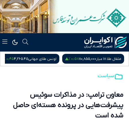
۰٫۴۵ %
۰٫۵۷ %
مثقال طلا ۱۸ عیار
80,855,000
اونس طلای جهانی
4,265.45
سیاست
معاون ترامپ: در مذاکرات سوئیس
پیشرفت‌هایی در پرونده هسته‌ای حاصل
شده است