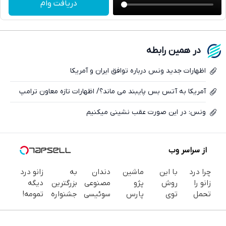
دریافت وام
واتساپ
فیسبوک
در همین رابطه
ایکس
اظهارات جدید ونس درباره توافق ایران و آمریکا
آمریکا به آتس بس پایبند می ماند؟/ اظهارات تازه معاون ترامپ
ونس: در این صورت عقب نشینی میکنیم
از سراسر وب
چرا درد
با این
ماشین
دندان
به
زانو درد
زانو را
روش
پژو
مصنوعی
بزرگترین
دیگه
تحمل
توی
پارس
سوئیسی
جشنواره
تمومه!
می‌کنی؟
خونه،سفیدی
برای
| سبک،
ایمپلنت
در خانه
خیلی
و زیبایی
فروش
مقاوم،
تهران سر
درمانش