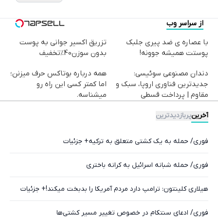
از سراسر وب
با عصاره ی ضد پیری جلبک
تزریق اکسیر جوانی به پوست
پوستت همیشه جوونه!
بدون سوزن40%تخفیف
دندان مصنوعی سوئیسی:
همه درباره بوتاکس حرف میزنن؛
جدیدترین فناوری اروپا، سبک و
اما کمتر کسی این راه رو
مقاوم | پرداخت قسطی
میشناسه.
آخرین
پربازدیدترین
فوری/ حمله به یک کشتی متعلق به ترکیه+ جزئیات
فوری/ حمله شبانه اسرائیل به کرانه باختری
هیلاری کلینتون: ترامپ دارد مردم آمریکا را بدبخت میکند!+ جزئیات
فوری/ ادعای سنتکام در خصوص تغییر مسیر کشتی‌ها