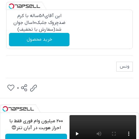
این آقای58ساله با کرم
ضدچروک جلبک10سال جوان
شد(سفارش با تخفیف)
خرید محصول
ونس
0
200 میلیون وام فوری فقط با
احراز هویت در آبان تتر😍
تلگرام