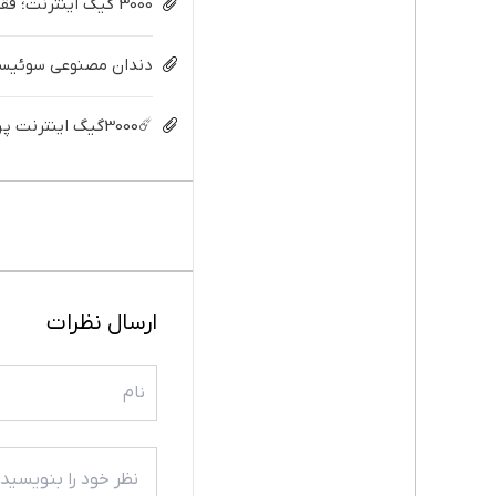
3000 گیگ اینترنت؛ فقط ماهی 100 هزار تومان
دندان مصنوعی سوئیسی:
☄️3000گیگ اینترنت پرسرعت 6 ماههه فقط ماهی 100هزارتومان!!
ارسال نظرات