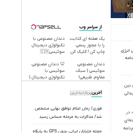
از سراسر وب
یک هفته ای کتابت
دندان مصنوعی با
را با مجوز رسمی
تکنولوژی دیجیتال
 انرژی
چاپ کن ! کلیک کن
سوئیسی🇨🇭
دامه
تا فرصت هست !
دندان مصنوعی
🦷 دندان مصنوعی
سوئیسی | سبک،
سوئیسی با
مقاوم، طبیعی!
تکنولوژی دیجیتال |
ویزیت
پرداخت در 4 قسط |
 بین
رایگان+پرداخت
📍 تهران
آخرین
پربازدیدترین
عالی
اقساطی😍
فوری/ زمان اعلام توافق نهایی مشخص
 تهران در طول مذاکرات ۱۸ ساعته، در
شد/ مذاکرات به مرحله حساس رسید
ه‌ای
ایران و آمریکا، منوط به اجرای بند ۱۳ تفاهم‌نامه
حمله خلبانان ایرانی بدون GPS به پایگاه