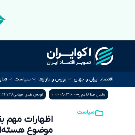
اقتصاد ایران و جهان
بورس و بازارها
سیاست
فناو
۰۰ %
۰٫۰۲ %
۰٫۰۰ %
80,396
اونس طلای جهانی
4,247.28
سکه امامی
184,015,000
سیاست
اظهارات مهم بق
موضوع هسته‌ا