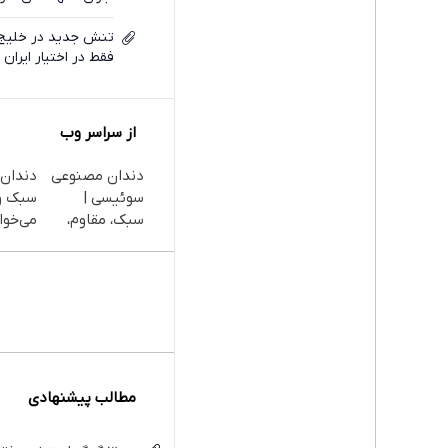
تنش جدید در خلیج ف
فقط در اختیار ایران
از سراسر وب
دندان مصنوعی
دندان
سوئیسی |
سبک و
سبک، مقاوم،
می‌خوا
طبیعی! ویزیت
پرداخ
رایگان+پرداخت
اقساط
اقساطی😍
داریم!
تهران
مطالب پیشنهادی