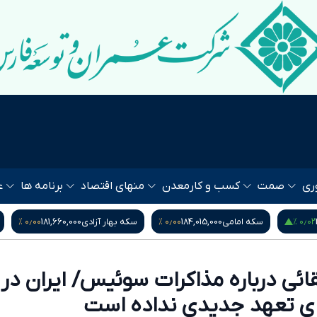
ری
صمت
کسب و کار
معدن
منهای اقتصاد
برنامه ها
ع
۰٫۰۰ %
۰٫۰۰ %
۰٫
سکه بهار آزادی
181,660,000
نیم سکه
94,500,000
ربع سک
ائی درباره مذاکرات سوئیس/ ایران در
ی تعهد جدیدی نداده است