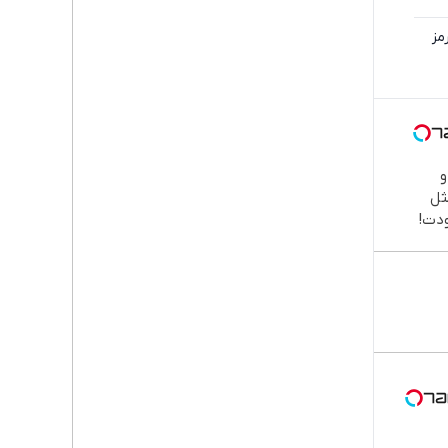
تن

طب
دند
نصب
اقسا