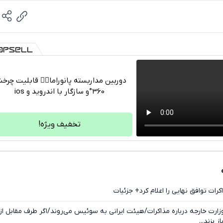
دوربین مداربسته پانوراما👈🏻 قابلیت چر
360°و سازگار با اندروید و ios
تلگرام
واتساپ
تخفیف ویژه!
فیسبوک
ایکس
رات توافق نهایی را اعلام کرد+ جزئیات
رت خارجه درباره مذاکرات/هیئت ایرانی به سوئیس می‌روند/اگر طرف مقابل از
بزند...