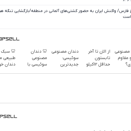
ش جدید در خلیج فارس/ واکنش ایران به حضور کشتی‌های آلمانی در منطقه/
فقط 
 سبک و
🦷 دندان
دندان مصنوعی
از الان تا آخر
دندان م
یعی مثل
مصنوعی
سوئیسی:
تابستون
سبک و 
ان خودت!
سوئیسی با
جدیدترین
حداقل 12کیلو
می
 آسان و
تکنولوژی
فناوری اروپا،
چربی میسوزونی
پ
پرداخت
دیجیتال |
سبک و مقاوم |
🧨
اقسا
طی 💳 📍
پرداخت در 4
پرداخت قسطی
داریم!
تهران
قسط |📍 تهران