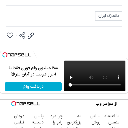
دانمارک ایران
0
200 میلیون وام فوری فقط با
احراز هویت در آبان تتر😍
تلگرام
دریافت وام
واتساپ
از سراسر وب
فیسبوک
با اعتماد
با این
به
چرا درد
پایان
درمان
ایکس
بنفس
روش
بزرگترین
زانو را
دغدغه
قطعی