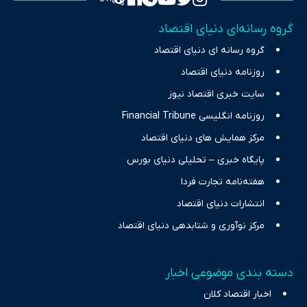
تمرکز بر منافع اقتصاد رقابتی و آزادی انتخاب، راهکارهای چیرگی بر
گروه رسانه‌ای دنیای اقتصاد
چالش‌های فقر و بیکاری را جست‌وجو کرده و در کنار تحلیل آمارها،
گروه رسانه ای دنیای اقتصاد
نیازهای خبری مخاطبان در حوزه‌های اثرگذار بر اقتصاد را با رویکردی
حرفه‌ای و روزآمد پوشش می‌دهیم.
روزنامه دنیای اقتصاد
سایت خبری اقتصاد نیوز
روزنامه انگلیسی Financial Tribune
مرکز همایش های دنیای اقتصاد
پایگاه خبری – تحلیلی دنیای بورس
هفته‌نامه تجارت فردا
انتشارات دنیای اقتصاد
مرکز نوآوری و شتابدهی دنیای اقتصاد
دسته بندی موضوعی اخبار
اخبار اقتصاد کلان