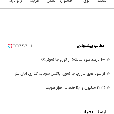
لبخند
توی
جشنواره
تحمل
هزینه
زانو درد،
بزن (ژل
خونه،سفیدی
ایمپلنت
می‌کنی؟
های
بدون
سفیدکننده
و زیبایی
تهران
خیلی
دندان
دارو،
دندان40%تخفیف)
دندوناتو
خوش
ساده
پزشکی با
بدون
برگردون
اومدید! |
درمنزل
پک
تزریق،
(40%off)
فقط ۲۵
درمانش
سفید
بدون
میلیون !
کن
کننده
جراحی!
خانگی
(پرسش‌نامه)
مطالب پیشنهادی
40 درصد سود سالانه❗ از تورم جا نمونی😲
از سود هیچ بازاری جا نمون! باکس سرمایه گذاری آبان تتر
❗❗200 میلیون وام❗❗ فقط با احراز هویت
ارسال نظرات