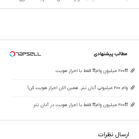
بزن (ژل
دندوناتو
ایمپلنت
می‌کنی؟
های
خونه،سفیدی
سفیدکننده
در حد
تهران
خیلی
دندان
و زیبایی
دندان40%تخفیف)
کامپوزیت
خوش
ساده
پزشکی با
دندوناتو
سفید کن
اومدید! |
درمنزل
پک
برگردون
فقط ۲۵
درمانش
سفید
(40%off)
میلیون !
کن
کننده
خانگی
مطالب پیشنهادی
❗❗200 میلیون وام❗❗ فقط با احراز هویت
وام 200 میلیونی آبان تتر. همین الان احراز هویت کن!
❗❗200 میلیون وام❗❗ فقط با احراز هویت در آبان تتر
ارسال نظرات