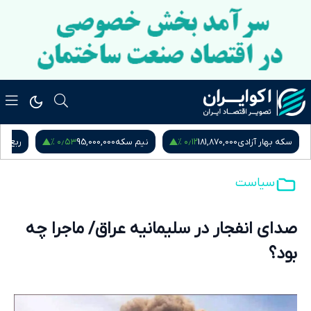
۰٫۵۳ %
۰٫۱۲ %
سکه بهار آزادی
181,870,000
نیم سکه
95,000,000
ربع س
سیاست
صدای انفجار در سلیمانیه عراق/ ماجرا چه
بود؟