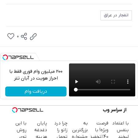
انفجار در عراق
0
200 میلیون وام فوری فقط با
احراز هویت در آبان تتر
تلگرام
دریافت وام
واتساپ
از سراسر وب
فیسبوک
با اعتماد
فرصت
به
چرا درد
پایان
با این
ایکس
بنفس
ویژه! با
بزرگترین
زانو را
دغدغه
روش
لبخند
40٪تخفیف
جشنواره
تحمل
هزینه
توی