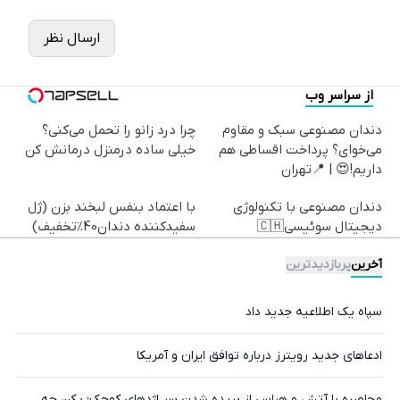
ارسال نظر
از سراسر وب
دندان مصنوعی سبک و مقاوم
چرا درد زانو را تحمل می‌کنی؟
می‌خوای؟ پرداخت اقساطی هم
خیلی ساده درمنزل درمانش کن
داریم!😍 | 📍تهران
دندان مصنوعی با تکنولوژی
با اعتماد بنفس لبخند بزن (ژل
دیجیتال سوئیسی🇨🇭
سفیدکننده دندان40%تخفیف)
آخرین
پربازدیدترین
سپاه یک اطلاعیه جدید داد
ادعاهای جدید رویترز درباره توافق ایران و آمریکا
محاصره با آتش و هراس از بریده شدن سر اژدهای کوچک؛ پکن چه