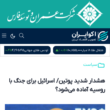
۰٫۵۴ %
۰٫۴۵ %
اونس طلای جهانی
4,265.45
سکه امامی
185,015,000
س
سیاست
هشدار شدید پوتین/ اسرائیل برای جنگ با
روسیه آماده می‌شود؟