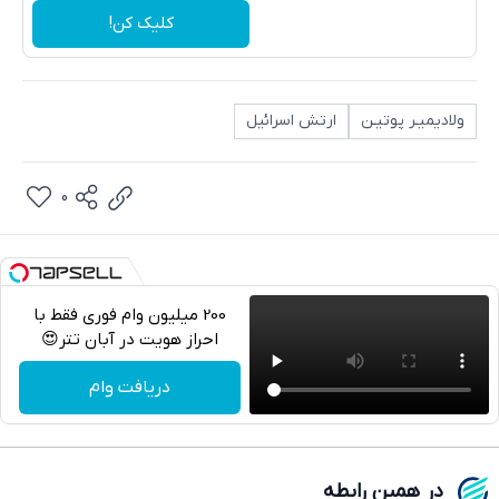
کلیک کن!
ولادیمیـر پوتیـن
ارتش اسرائیل
0
200 میلیون وام فوری فقط با
احراز هویت در آبان تتر😍
تلگرام
دریافت وام
واتساپ
فیسبوک
در همین رابطه