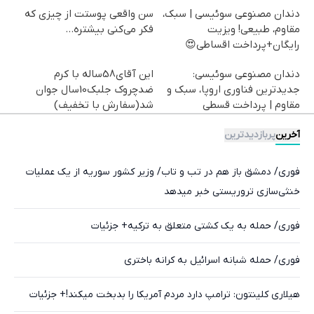
دندان مصنوعی سوئیسی | سبک،
سن واقعی پوستت از چیزی که
مقاوم، طبیعی! ویزیت
فکر می‌کنی بیشتره...
رایگان+پرداخت اقساطی😍
دندان مصنوعی سوئیسی:
این آقای58ساله با کرم
جدیدترین فناوری اروپا، سبک و
ضدچروک جلبک10سال جوان
مقاوم | پرداخت قسطی
شد(سفارش با تخفیف)
آخرین
پربازدیدترین
فوری/ دمشق باز هم در تب و تاب/ وزیر کشور سوریه از یک عملیات
خنثی‌سازی تروریستی خبر میدهد
فوری/ حمله به یک کشتی متعلق به ترکیه+ جزئیات
فوری/ حمله شبانه اسرائیل به کرانه باختری
هیلاری کلینتون: ترامپ دارد مردم آمریکا را بدبخت میکند!+ جزئیات