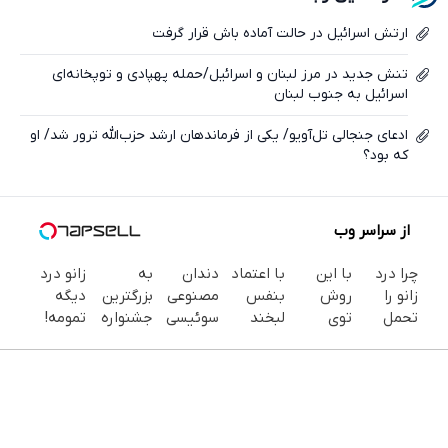
ایکس
ارتش اسرائیل در حالت آماده باش قرار گرفت
تنش جدید در مرز لبنان و اسرائیل/حمله پهپادی و توپخانه‌ای
اسرائیل به جنوب لبنان
ادعای جنجالی تل‌آویو/ یکی از فرماندهان ارشد حزب‌الله ترور شد/ او
که بود؟
از سراسر وب
چرا درد
با این
با اعتماد
دندان
به
زانو درد
زانو را
روش
بنفس
مصنوعی
بزرگترین
دیگه
تحمل
توی
لبخند
سوئیسی
جشنواره
تمومه!
می‌کنی؟
خونه،سفیدی
بزن (ژل
| سبک،
ایمپلنت
در خانه
خیلی
و زیبایی
سفیدکننده
مقاوم،
تهران سر
درمانش
ساده
دندوناتو
دندان40%تخفیف)
طبیعی!
بزنید ! |
کن ◀
درمنزل
برگردون
ویزیت
فقط ۲۵
پرسش‌نامه
درمانش
(40%off)
رایگان+پرداخت
میلیون !
▶