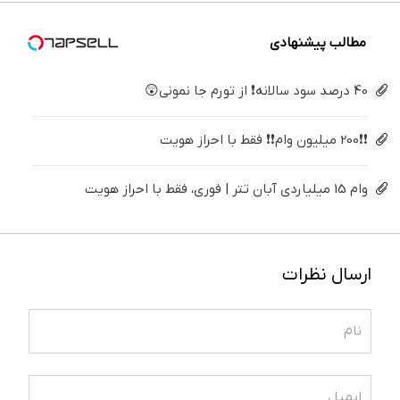
کن
اقساطی
😍
مطالب پیشنهادی
40 درصد سود سالانه❗ از تورم جا نمونی😲
❗❗200 میلیون وام❗❗ فقط با احراز هویت
وام 15 میلیاردی آبان تتر | فوری، فقط با احراز هویت
ارسال نظرات