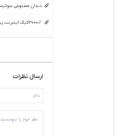
دندان مصنوعی سوئیسی:
☄️3000گیگ اینترنت پرسرعت 6 ماههه فقط ماهی 100هزارتومان!!
ارسال نظرات