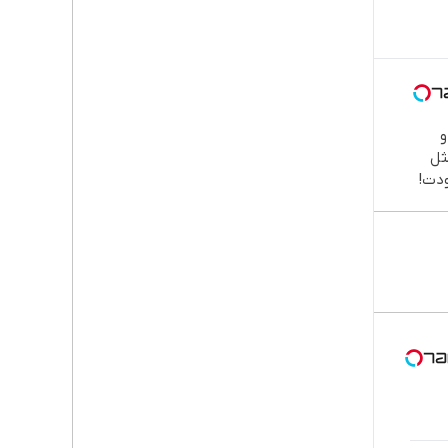

طب
دند
نصب
اقسا