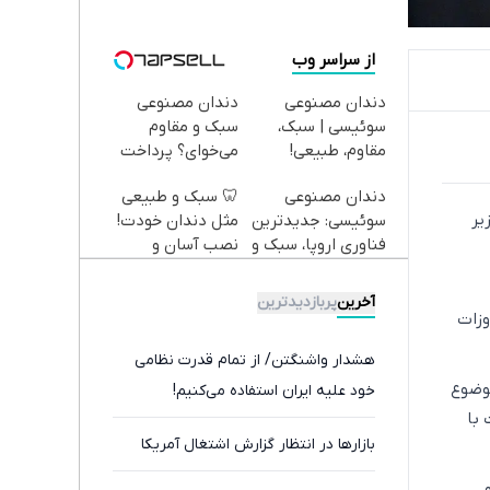
از سراسر وب
دندان مصنوعی
دندان مصنوعی
سوئیسی | سبک،
سبک و مقاوم
مقاوم، طبیعی!
می‌خوای؟ پرداخت
ویزیت
اقساطی هم داریم!
دندان مصنوعی
🦷 سبک و طبیعی
رایگان+پرداخت
😍 | 📍تهران
یر
سوئیسی: جدیدترین
مثل دندان خودت!
اقساطی😍
فناوری اروپا، سبک و
نصب آسان و
مقاوم | پرداخت
پرداخت اقساطی 💳
قسطی
📍 تهران
آخرین
پربازدیدترین
وزات
هشدار واشنگتن/ از تمام قدرت نظامی
موضوع
خود علیه ایران استفاده می‌کنیم!
 با
بازارها در انتظار گزارش اشتغال آمریکا