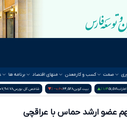
ری
صمت
کسب و کار
معدن
منهای اقتصاد
برنامه ها
ع
۰ %
۰٫۰۰ %
‎−۰٫۶۰ %
ن
64,528
شاخص کل بورس
5,407,901.78
دلار آمریکا
188,185
م عضو ارشد حماس با عراقچی