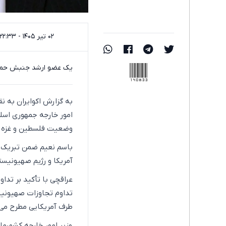
۰۲ تیر ۱۴۰۵ - ۲۲:۳۳
140833
یک عضو ارشد جنبش حماس 
به گزارش اکوایران به 
امور خارجه جمهوری اسلام
وضعیت فلسطین و غزه گف
باسم نعیم ضمن تبریک به
آمریکا و رژیم صهیونیست
عراقچی با تأکید بر تداو
تداوم تجاوزات صهیونیست
طرف آمریکایی مطرح می‌
وزیر امور خارجه کشورما