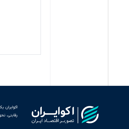
اکوایران ی
رقابتی، تح
به عنوان من