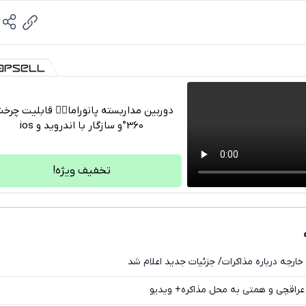
دوربین مداربسته پانوراما👈🏻 قابلیت چر
360°و سازگار با اندروید و ios
تلگرام
واتساپ
تخفیف ویژه!
فیسبوک
ایکس
خارجه درباره مذاکرات/ جزئیات جدید اعلام شد
 عراقچی و همتی به محل مذاکره+ ویدیو