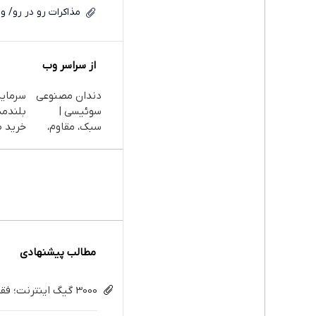
مذاکرات رو در رو/ و
از سراسر وب
دندان مصنوعی
سرمایه
سوئیسی |
بلندمد
سبک، مقاوم،
خرید طل
طبیعی! ویزیت
دیجی‌ک
رایگان+پرداخت
اقساطی😍
مطالب پیشنهادی
3000 گیگ اینترنت؛ فقط ماهی 100 هزار تومان