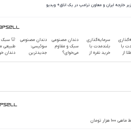
مذاکرات رو در رو/ وزیر خارجه ایران و معاون ترام
 سبک و
دندان مصنوعی
دندان مصنوعی
سرمایه‌گذاری
سرمایه
یعی مثل
سوئیسی:
سبک و مقاوم
بلندمدت با
بلند
ان خودت!
جدیدترین
می‌خوای؟
خرید نقره از
خرید
 آسان و
فناوری اروپا،
پرداخت
دیجی‌کالا
دیج
پرداخت
سبک و مقاوم |
اقساطی هم
طی 💳 📍
پرداخت قسطی
داریم!😍 | 📍
تهران
تهران