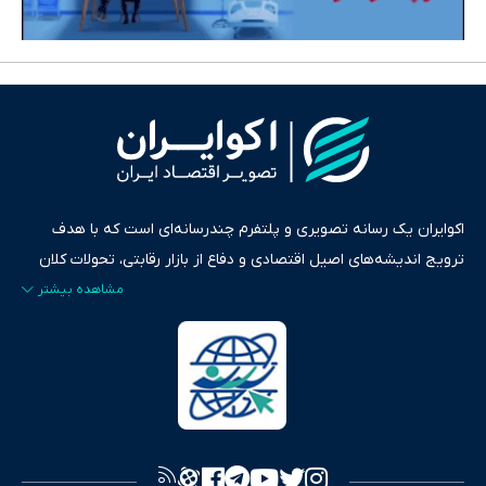
اکوایران یک رسانه تصویری و پلتفرم چندرسانه‌ای است که با هدف
ترویج اندیشه‌های اصیل اقتصادی و دفاع از بازار رقابتی، تحولات کلان
ایران و جهان را در قالب‌های ویدیو، پادکست، متن و گزارش‌های تحلیلی
پایش می‌کند. این رسانه به عنوان منبعی دقیق و قابل اعتماد، فراتر از
اطلاع‌رسانی صرف، به تبیین سیاست‌ها و کارکردهای بازارهای مالی،
سرمایه‌گذاری، تجارت و حوزه‌های نوظهور می‌پردازد. اکوایران با پایبندی
به اصول «انصاف، امانت و صداقت»، بستری برای انعکاس آراء متنوع
فراهم کرده و می‌کوشد با تفکیک حقایق مستند از ادعاهای بی‌اساس،
تصویری شفاف از واقعیت‌های اقتصادی ارائه دهد. ما در اکوایران با