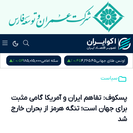
۰٫۱۲ %
۰٫۵۴ %
سکه امامی
185,015,000
سکه بهار آزادی
181,870,000
نیم
سیاست
پسکوف: تفاهم ایران و آمریکا گامی مثبت
برای جهان است؛ تنگه هرمز از بحران خارج
شد