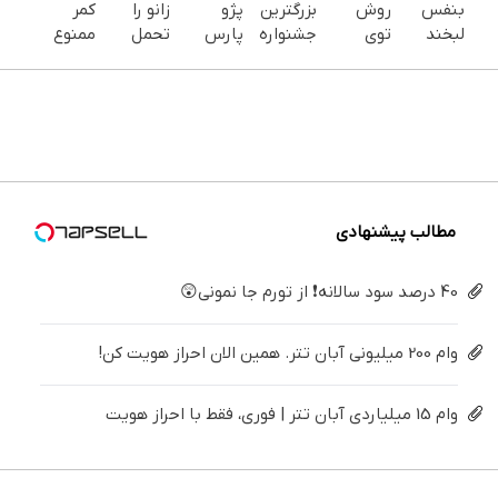
بنفس
روش
بزرگترین
پژو
زانو را
کمر
لبخند
توی
جشنواره
پارس
تحمل
ممنوع
بزن (ژل
خونه،سفیدی
ایمپلنت
برای
می‌کنی؟
شد⛔
سفیدکننده
و زیبایی
تهران
فروش
خیلی
میتونی
دندان40%تخفیف)
دندوناتو
خوش
داری؟
ساده
کمرت رو
برگردون
اومدید! |
اینجا
درمنزل
در منزل
(40%off)
فقط ۲۵
سریع
درمانش
درمان
میلیون !
بفروشش
کن
کنی! 👈🏻
پرسش‌نامه
مطالب پیشنهادی
40 درصد سود سالانه❗ از تورم جا نمونی😲
وام 200 میلیونی آبان تتر. همین الان احراز هویت کن!
وام 15 میلیاردی آبان تتر | فوری، فقط با احراز هویت