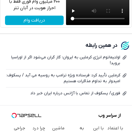
200 میلیون وام فوری فقط با
احراز هویت در آبان تتر
تلگرام
دریافت وام
واتساپ
فیسبوک
در همین رابطه
ایکس
اولتیماتوم انرژی کرملین به ایروان؛ گاز گران می‌شود اگر از اوراسیا
بروید!
کرملین تأیید کرد: فرستاده ویژه ترامپ به روسیه می آید / پسکوف:
امیدوار به تداوم مذاکرات هستیم
فوری/ پسکوف از تماس با آژانس درباره ایران خبر داد
از سراسر وب
با اعتماد
با این
به
ماشین
چرا درد
جراحی