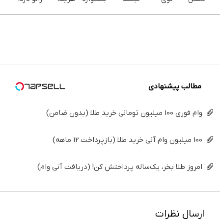
می‌کنی؟
خونه،سفیدی
بزن (ژل
ایمپلنت
های
بدون
خیلی
و زیبایی
سفیدکننده
تهران سر
دندان
دارو،
ساده
دندوناتو
دندان40%تخفیف)
بزنید ! |
پزشکی با
بدون
درمنزل
برگردون
فقط ۲۵
پک
تزریق،
درمانش
(40%off)
میلیون !
سفید
بدون
کن
کننده
جراحی!
خانگی
(پرسش‌نامه)
مطالب پیشنهادی
وام فوری 100 میلیون تومانی خرید طلا (بدون ضامن)
100 میلیون وام آنی خرید طلا (بازپرداخت 12 ماهه)
امروز طلا بخر، یک‌ساله پرداختش کن! (دریافت آنی وام)
ارسال نظرات