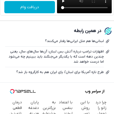
تلگرام
دریافت وام
واتساپ
فیسبوک
در همین رابطه
ایکس
لبنانی‌ها هم مثل ایرانی‌ها رفتار می‌کنند؟
اظهارات ترامپ درباره آتش بس لبنان: آن‌ها سال‌های سال، یعنی
چندین دهه است که با یکدیگر می‌جنگند باید ببینیم چه می‌شود
اما درست خواهد شد
طرح تازه آمریکا برای لبنان/ پای ایران هم به کارگروه باز شد؟
از سراسر وب
چرا درد
با این
با اعتماد
به
پایان
درمان
زانو را
روش
بنفس
بزرگترین
دغدغه
قطعی
تحمل
توی
لبخند
جشنواره
هزینه
زانو درد،