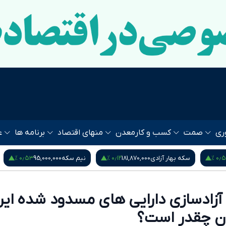
ری
صمت
کسب و کار
معدن
منهای اقتصاد
برنامه ها
ع
۰٫۹۵ %
۰٫۵۳ %
نیم سکه
95,000,000
ربع سکه
53,000,000
یورو
80
 آزادسازی دارایی های مسدود شده ایر
ران چقدر است؟