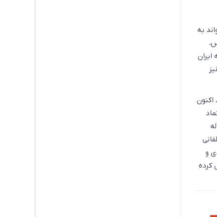
ند به
س،
نتقال ۴۰۰ میلیون دلار به ایران
ران نیز
رد، اکنون
ماد
له
فانی
ی و
 کرده