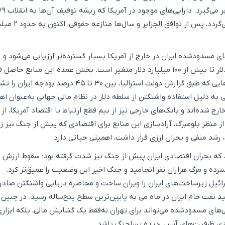
بحران گروگان‌گیری بازمی‌گردد، پس از توافق الجزایر و سا
های مسدودشده ایران در خارج از آمریکا بسیار گسترده‌تر ارزیابی می‌شود و
برآوردها از ۲۴ میلیارد دلار تا بیش از ۱۰۰ میلیارد دلار متغیر است. بخش عمده این منابع ح
نفت و گاز است؛ درآمدهایی که طبق گزارش دولت استرالیا، بین ۳۰ تا ۴۵ درصد بودجه ا
 به دلیل استفاده واشنگتن از سلطه دلار در نظام مالی جهانی به‌عنوان اه
رج شده‌اند و بانک‌های خارجی نیز از بیم قطع ارتباط با اقتصاد آمریکا، از 
 از منظر بلومبرگ، آزادسازی این منابع برای اقتصادی که پیش از جنگ نیز زی
 رشد منفی و بحران ارزی قرار داشت، اهمیتی حیاتی دارد.
 که بحران اقتصادی ایران پیش از جنگ نیز شدت گرفته بود؛ سقوط ارزش ر
رده و مرگ هزاران نفر انجامید و جنگ اخیر این وضعیت را عمیق‌تر کرد.
سرائیل زیرساخت‌های ایران را ویران ساخت و محاصره دریایی واشنگتن صادرا
ید نفت خام ایران در ماه می به پایین‌ترین سطح پنج‌ساله رسید. در چنین
ی‌های مسدودشده می‌تواند برای تهران نه‌فقط یک گشایش مالی، بلکه ابزاری
زی ظرفیت‌های آسیب‌دیده پساجنگ باشد.