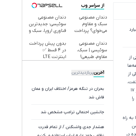
از سراسر وب
دندان مصنوعی
دندان مصنوعی
سبک و مقاوم
سوئیسی: جدیدترین
ر گسترده‌تر ارزیابی می‌شود و برآوردها از ۲۴ میلیارد
می‌خوای؟ پرداخت
فناوری اروپا، سبک و
اقساطی هم داریم!
مقاوم | پرداخت
دندان مصنوعی
بدون پیش پرداخت
😍 | 📍تهران
قسطی
سوئیسی | سبک،
در 4 قسط ✅
مقاوم، طبیعی!
اینترنت LTE
 از
ویزیت
پیشگامان + سیم
ه‌ها
رایگان+پرداخت
کارت رایگان
آخرین
پربازدیدترین
ی از
اقساطی😍
فت،
بحران در تنگه هرمز/ اختلاف ایران و عمان
گاز و کود شیمیایی، اقتصاد جهانی را در معرض تهدیدی جدی قرار داده بود، با توافقی ۱۴ ماده‌ای از ۱۷
فاش شد
ا
جانشین احتمالی ترامپ مشخص شد
به راه
شن
هشدار جدی واشنگتن / از تمام قدرت
ده در
نظامی خود علیه ایران استفاده می‌کنیم