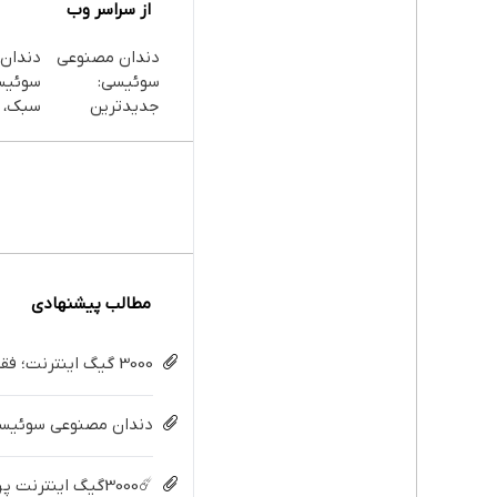
از سراسر وب
دندان مصنوعی
دندان
سوئیسی:
سوئیس
جدیدترین
سبک، م
فناوری اروپا،
طبیعی
سبک و مقاوم |
رایگا
پرداخت قسطی
اقساط
مطالب پیشنهادی
3000 گیگ اینترنت؛ فقط ماهی 100 هزار تومان
دندان مصنوعی سوئیسی:
☄️3000گیگ اینترنت پرسرعت 6 ماههه فقط ماهی 100هزارتومان!!