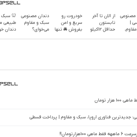
 سبک و
دندان مصنوعی
خودروت رو
از الان تا آخر
دندان م
یعی مثل
سبک و مقاوم
سریع و امن
تابستون
سوئ
ان خودت!
می‌خوای؟
بفروش 🚘 تنها
حداقل 12کیلو
سبک، 
 آسان و
پرداخت
با یک بار
چربی میسوزونی
طبیعی! 
پرداخت
اقساطی هم
مراجعه 👇
🧨
رایگان+پ
طی 💳 📍
داریم!😍 | 📍
اقس
تهران
تهران
دندان مصنوعی سوئیسی: جدیدترین فناوری اروپا، سبک و