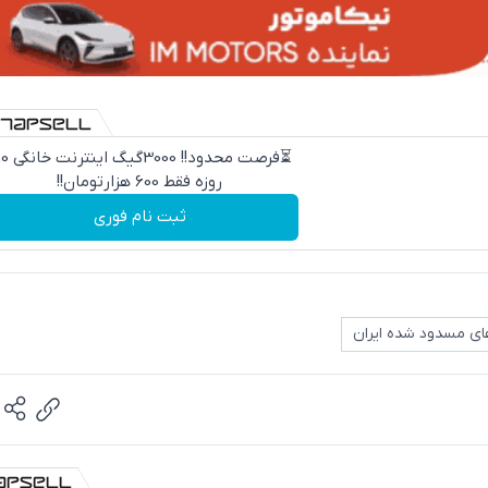
⏳فرصت محدود!! 000
روزه فقط 600 هزارتومان!!
ثبت نام فوری
های مسدود شده ایران