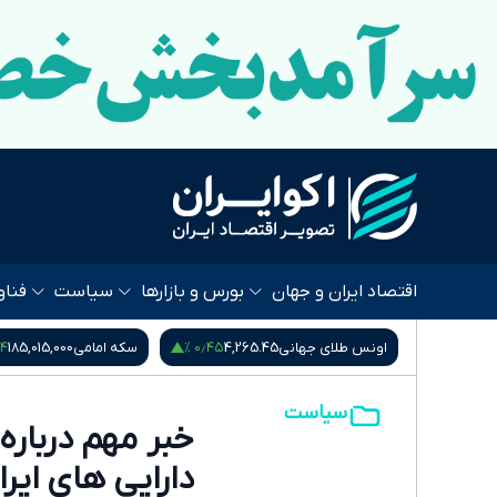
اقتصاد ایران و جهان
بورس و بازارها
سیاست
فناو
۰٫۱۲ %
۰٫۵۴ %
۰٫۴۵ %
4,2
سکه امامی
185,015,000
سکه بهار آزادی
181,870,000
سیاست
خبر مهم درباره
دارایی های ای