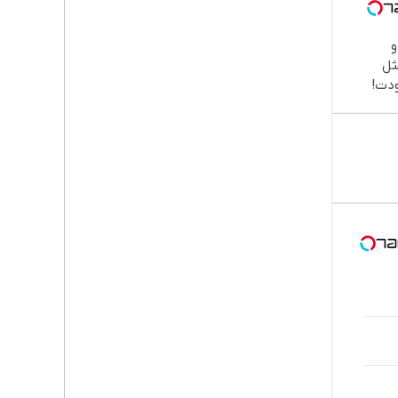

طب
دند
نصب
اقسا