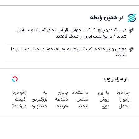
فیسبوک
در همین رابطه
ایکس
غریب‌آبادی: پنج اثر ثبت جهانی، قربانی تجاوز آمریکا و اسرائیل
شدند / تاریخ ملت ایران را هدف گرفتند
معاون وزیر خارجه: آمریکایی‌ها به اهداف خود در جنگ دست پیدا
نکردند
از سراسر وب
چرا درد
با این
با اعتماد
پایان
به
زانو درد
زانو را
روش
بنفس
دغدغه
بزرگترین
اذیتت
تحمل
توی
لبخند
هزینه
جشنواره
می‌کنه؟
می‌کنی؟
خونه،سفیدی
بزن (ژل
های
ایمپلنت
درمانش
خیلی
و زیبایی
سفیدکننده
دندان
تهران سر
آسون‌تر
ساده
دندوناتو
دندان40%تخفیف)
پزشکی با
بزنید ! |
از چیزیه
درمنزل
برگردون
پک
فقط ۲۵
که فکر