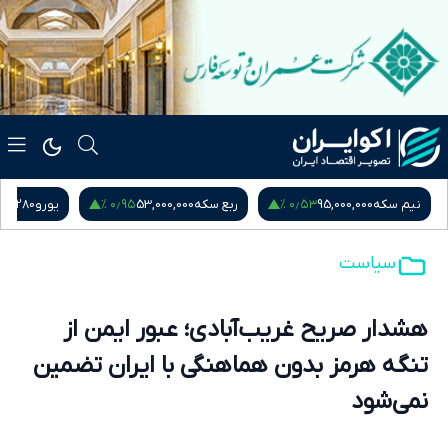
۰٫۹۵ %
۰٫۵۳ %
نیم سکه
95,000,000
ربع سکه
53,000,000
یورو
217,280
سیاست
هشدار صریح غریب‌آبادی؛ عبور ایمن از
تنگه هرمز بدون هماهنگی با ایران تضمین
نمی‌شود