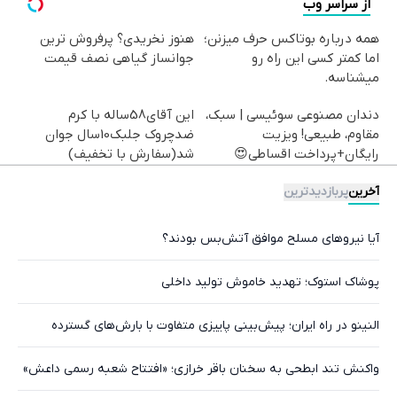
از سراسر وب
همه درباره بوتاکس حرف میزنن؛
هنوز نخریدی؟ پرفروش ترین
اما کمتر کسی این راه رو
جوانساز گیاهی نصف قیمت
میشناسه.
دندان مصنوعی سوئیسی | سبک،
این آقای58ساله با کرم
مقاوم، طبیعی! ویزیت
ضدچروک جلبک10سال جوان
رایگان+پرداخت اقساطی😍
شد(سفارش با تخفیف)
آخرین
پربازدیدترین
آیا نیروهای مسلح موافق آتش‌بس بودند؟
پوشاک استوک؛ تهدید خاموش تولید داخلی
النینو در راه ایران؛ پیش‌بینی پاییزی متفاوت با بارش‌های گسترده
واکنش تند ابطحی به سخنان باقر خرازی؛ «افتتاح شعبه رسمی داعش»