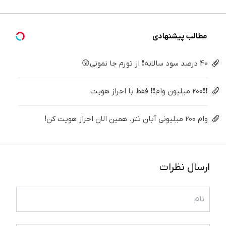
درمانش
(40%off)
سفید
میلیون !
می‌کنی✅پرسشن
کن
کننده
خانگی
مطالب پیشنهادی
40 درصد سود سالانه❗ از تورم جا نمونی😲
❗❗200 میلیون وام❗❗ فقط با احراز هویت
وام 200 میلیونی آبان تتر. همین الان احراز هویت کن!
ارسال نظرات