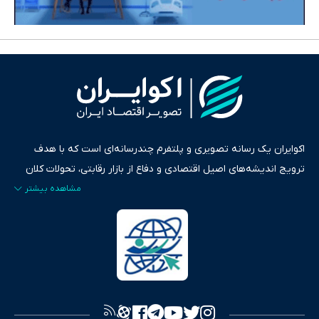
اکوایران یک رسانه تصویری و پلتفرم چندرسانه‌ای است که با هدف
ترویج اندیشه‌های اصیل اقتصادی و دفاع از بازار رقابتی، تحولات کلان
ایران و جهان را در قالب‌های ویدیو، پادکست، متن و گزارش‌های تحلیلی
پایش می‌کند. این رسانه به عنوان منبعی دقیق و قابل اعتماد، فراتر از
اطلاع‌رسانی صرف، به تبیین سیاست‌ها و کارکردهای بازارهای مالی،
سرمایه‌گذاری، تجارت و حوزه‌های نوظهور می‌پردازد. اکوایران با پایبندی
به اصول «انصاف، امانت و صداقت»، بستری برای انعکاس آراء متنوع
فراهم کرده و می‌کوشد با تفکیک حقایق مستند از ادعاهای بی‌اساس،
تصویری شفاف از واقعیت‌های اقتصادی ارائه دهد. ما در اکوایران با