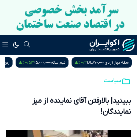
۰٫۵۳ %
۰٫۱۲ %
سکه بهار آزادی
181,870,000
نیم سکه
95,000,000
ربع س
سیاست
ببینید| بالارفتن آقای نماینده از میز
نمایندگان!