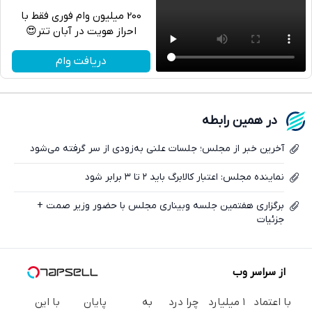
200 میلیون وام فوری فقط با
احراز هویت در آبان تتر😍
تلگرام
دریافت وام
واتساپ
فیسبوک
در همین رابطه
ایکس
آخرین خبر از مجلس؛ جلسات علنی به‌زودی از سر گرفته می‌شود
نماینده مجلس: اعتبار کالابرگ باید ۲ تا ۳ برابر شود
برگزاری هفتمین جلسه وبیناری مجلس با حضور وزیر صمت +
جزئیات
از سراسر وب
با اعتماد
۱ میلیارد
چرا درد
به
پایان
با این