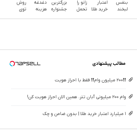
بنفس
اعتبار
زانو را
بزرگترین
دغدغه
روش
لبخند
خرید طلا
تحمل
جشنواره
هزینه
توی
بزن (ژل
| بدون
می‌کنی؟
ایمپلنت
های
خونه،سفیدی
سفیدکننده
ضامن و
خیلی
تهران سر
دندان
و زیبایی
دندان40%تخفیف)
چک
ساده
بزنید ! |
پزشکی با
دندوناتو
درمنزل
فقط ۲۵
پک
برگردون
درمانش
میلیون !
سفید
(40%off)
کن
کننده
خانگی
مطالب پیشنهادی
❗❗200 میلیون وام❗❗ فقط با احراز هویت
وام 200 میلیونی آبان تتر. همین الان احراز هویت کن!
۱ میلیارد اعتبار خرید طلا | بدون ضامن و چک